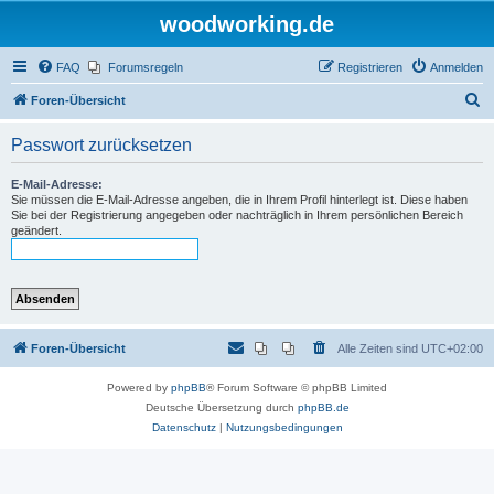
woodworking.de
FAQ
Forumsregeln
Registrieren
Anmelden
S
Foren-Übersicht
u
Passwort zurücksetzen
c
h
E-Mail-Adresse:
Sie müssen die E-Mail-Adresse angeben, die in Ihrem Profil hinterlegt ist. Diese haben
e
Sie bei der Registrierung angegeben oder nachträglich in Ihrem persönlichen Bereich
geändert.
Foren-Übersicht
Alle Zeiten sind
UTC+02:00
Powered by
phpBB
® Forum Software © phpBB Limited
Deutsche Übersetzung durch
phpBB.de
Datenschutz
|
Nutzungsbedingungen