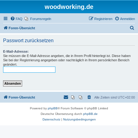
woodworking.de
FAQ
Forumsregeln
Registrieren
Anmelden
S
Foren-Übersicht
u
Passwort zurücksetzen
c
h
E-Mail-Adresse:
Sie müssen die E-Mail-Adresse angeben, die in Ihrem Profil hinterlegt ist. Diese haben
e
Sie bei der Registrierung angegeben oder nachträglich in Ihrem persönlichen Bereich
geändert.
Foren-Übersicht
Alle Zeiten sind
UTC+02:00
Powered by
phpBB
® Forum Software © phpBB Limited
Deutsche Übersetzung durch
phpBB.de
Datenschutz
|
Nutzungsbedingungen