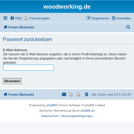
woodworking.de
FAQ
Forumsregeln
Registrieren
Anmelden
S
Foren-Übersicht
u
Passwort zurücksetzen
c
h
E-Mail-Adresse:
Sie müssen die E-Mail-Adresse angeben, die in Ihrem Profil hinterlegt ist. Diese haben
e
Sie bei der Registrierung angegeben oder nachträglich in Ihrem persönlichen Bereich
geändert.
Foren-Übersicht
Alle Zeiten sind
UTC+02:00
Powered by
phpBB
® Forum Software © phpBB Limited
Deutsche Übersetzung durch
phpBB.de
Datenschutz
|
Nutzungsbedingungen