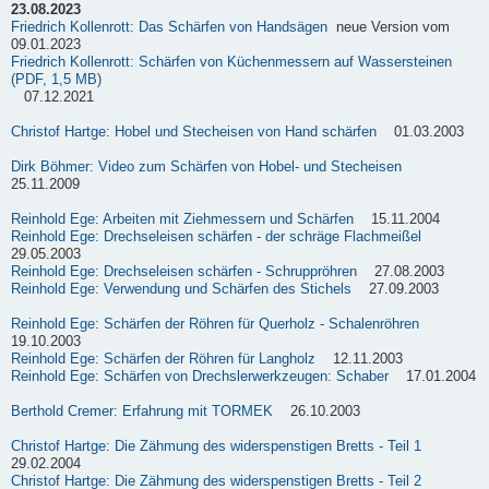
23.08.2023
Friedrich Kollenrott: Das Schärfen von Handsägen
neue Version vom
09.01.2023
Friedrich Kollenrott: Schärfen von Küchenmessern auf Wassersteinen
(PDF, 1,5 MB)
07.12.2021
Christof Hartge: Hobel und Stecheisen von Hand schärfen
01.03.2003
Dirk Böhmer: Video zum Schärfen von Hobel- und Stecheisen
25.11.2009
Reinhold Ege: Arbeiten mit Ziehmessern und Schärfen
15.11.2004
Reinhold Ege: Drechseleisen schärfen - der schräge Flachmeißel
29.05.2003
Reinhold Ege: Drechseleisen schärfen - Schruppröhren
27.08.2003
Reinhold Ege: Verwendung und Schärfen des Stichels
27.09.2003
Reinhold Ege: Schärfen der Röhren für Querholz - Schalenröhren
19.10.2003
Reinhold Ege: Schärfen der Röhren für Langholz
12.11.2003
Reinhold Ege: Schärfen von Drechslerwerkzeugen: Schaber
17.01.2004
Berthold Cremer: Erfahrung mit TORMEK
26.10.2003
Christof Hartge: Die Zähmung des widerspenstigen Bretts - Teil 1
29.02.2004
Christof Hartge: Die Zähmung des widerspenstigen Bretts - Teil 2