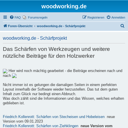
woodworking.de
FAQ
Forumsregeln
Registrieren
Anmelden
S
Foren-Übersicht
woodworking.de - Schärfprojekt
u
woodworking.de - Schärfprojekt
c
h
Das Schärfen von Werkzeugen und weitere
e
nützliche Beiträge für den Holzwerker
Hier wird noch mächtig gearbeitet - die Beiträge erscheinen nach und
nach
Nicht immer ist es gelungen die damaligen Seiten in einem perfekten
Layout innerhalb der Software wieder herzustellen. Das tut dem guten
Inhalt zum Glück nur bedingt einen Abbruch.
Was doch zählt sind die Informationen und das Wissen, welches erhalten
geblieben ist.
Friedrich Kollenrott: Schärfen von Stecheisen und Hobeleisen
neue
Version vom 09.01.2023
Friedrich Kollenrott: Schärfen von Ziehklingen
neue Version vom