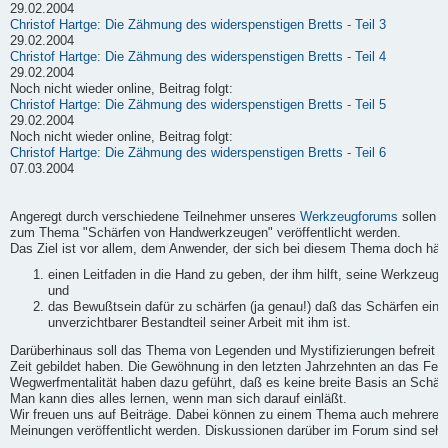
29.02.2004
Christof Hartge: Die Zähmung des widerspenstigen Bretts - Teil 3
29.02.2004
Christof Hartge: Die Zähmung des widerspenstigen Bretts - Teil 4
29.02.2004
Noch nicht wieder online, Beitrag folgt:
Christof Hartge: Die Zähmung des widerspenstigen Bretts - Teil 5
29.02.2004
Noch nicht wieder online, Beitrag folgt:
Christof Hartge: Die Zähmung des widerspenstigen Bretts - Teil 6
07.03.2004
Angeregt durch verschiedene Teilnehmer unseres
Werkzeugforums
sollen h
zum Thema "Schärfen von Handwerkzeugen" veröffentlicht werden.
Das Ziel ist vor allem, dem Anwender, der sich bei diesem Thema doch häufi
einen Leitfaden in die Hand zu geben, der ihm hilft, seine Werkzeuge
und
das Bewußtsein dafür zu schärfen (ja genau!) daß das Schärfen ein
unverzichtbarer Bestandteil seiner Arbeit mit ihm ist.
Darüberhinaus soll das Thema von Legenden und Mystifizierungen befreit we
Zeit gebildet haben. Die Gewöhnung in den letzten Jahrzehnten an das Fert
Wegwerfmentalität haben dazu geführt, daß es keine breite Basis an Schärf-
Man kann dies alles lernen, wenn man sich darauf einläßt.
Wir freuen uns auf Beiträge. Dabei können zu einem Thema auch mehrere B
Meinungen veröffentlicht werden. Diskussionen darüber im Forum sind sehr