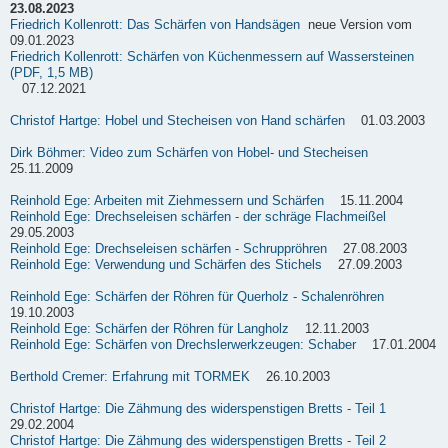
23.08.2023
Friedrich Kollenrott: Das Schärfen von Handsägen
neue Version vom
09.01.2023
Friedrich Kollenrott: Schärfen von Küchenmessern auf Wassersteinen
(PDF, 1,5 MB)
07.12.2021
Christof Hartge: Hobel und Stecheisen von Hand schärfen
01.03.2003
Dirk Böhmer: Video zum Schärfen von Hobel- und Stecheisen
25.11.2009
Reinhold Ege: Arbeiten mit Ziehmessern und Schärfen
15.11.2004
Reinhold Ege: Drechseleisen schärfen - der schräge Flachmeißel
29.05.2003
Reinhold Ege: Drechseleisen schärfen - Schruppröhren
27.08.2003
Reinhold Ege: Verwendung und Schärfen des Stichels
27.09.2003
Reinhold Ege: Schärfen der Röhren für Querholz - Schalenröhren
19.10.2003
Reinhold Ege: Schärfen der Röhren für Langholz
12.11.2003
Reinhold Ege: Schärfen von Drechslerwerkzeugen: Schaber
17.01.2004
Berthold Cremer: Erfahrung mit TORMEK
26.10.2003
Christof Hartge: Die Zähmung des widerspenstigen Bretts - Teil 1
29.02.2004
Christof Hartge: Die Zähmung des widerspenstigen Bretts - Teil 2