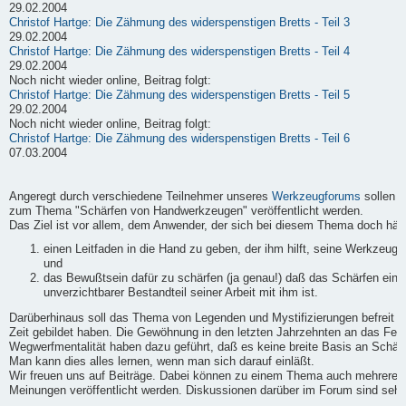
29.02.2004
Christof Hartge: Die Zähmung des widerspenstigen Bretts - Teil 3
29.02.2004
Christof Hartge: Die Zähmung des widerspenstigen Bretts - Teil 4
29.02.2004
Noch nicht wieder online, Beitrag folgt:
Christof Hartge: Die Zähmung des widerspenstigen Bretts - Teil 5
29.02.2004
Noch nicht wieder online, Beitrag folgt:
Christof Hartge: Die Zähmung des widerspenstigen Bretts - Teil 6
07.03.2004
Angeregt durch verschiedene Teilnehmer unseres
Werkzeugforums
sollen h
zum Thema "Schärfen von Handwerkzeugen" veröffentlicht werden.
Das Ziel ist vor allem, dem Anwender, der sich bei diesem Thema doch häufi
einen Leitfaden in die Hand zu geben, der ihm hilft, seine Werkzeuge
und
das Bewußtsein dafür zu schärfen (ja genau!) daß das Schärfen ein
unverzichtbarer Bestandteil seiner Arbeit mit ihm ist.
Darüberhinaus soll das Thema von Legenden und Mystifizierungen befreit we
Zeit gebildet haben. Die Gewöhnung in den letzten Jahrzehnten an das Fert
Wegwerfmentalität haben dazu geführt, daß es keine breite Basis an Schärf-
Man kann dies alles lernen, wenn man sich darauf einläßt.
Wir freuen uns auf Beiträge. Dabei können zu einem Thema auch mehrere B
Meinungen veröffentlicht werden. Diskussionen darüber im Forum sind sehr