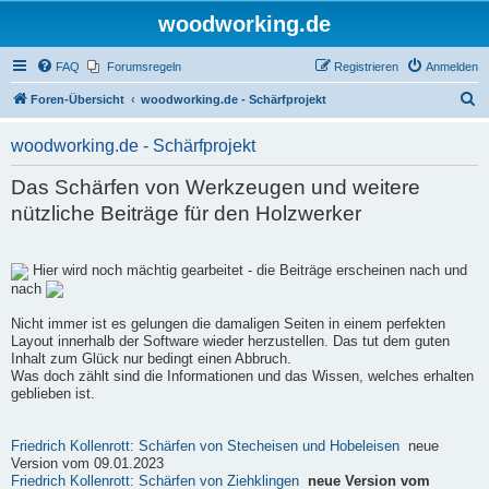
woodworking.de
FAQ
Forumsregeln
Registrieren
Anmelden
S
Foren-Übersicht
woodworking.de - Schärfprojekt
u
woodworking.de - Schärfprojekt
c
h
Das Schärfen von Werkzeugen und weitere
e
nützliche Beiträge für den Holzwerker
Hier wird noch mächtig gearbeitet - die Beiträge erscheinen nach und
nach
Nicht immer ist es gelungen die damaligen Seiten in einem perfekten
Layout innerhalb der Software wieder herzustellen. Das tut dem guten
Inhalt zum Glück nur bedingt einen Abbruch.
Was doch zählt sind die Informationen und das Wissen, welches erhalten
geblieben ist.
Friedrich Kollenrott: Schärfen von Stecheisen und Hobeleisen
neue
Version vom 09.01.2023
Friedrich Kollenrott: Schärfen von Ziehklingen
neue Version vom