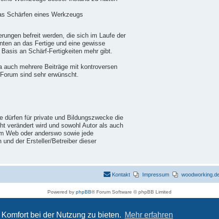
das Schärfen eines Werkzeugs
ungen befreit werden, die sich im Laufe der
nten an das Fertige und eine gewisse
 Basis an Schärf-Fertigkeiten mehr gibt.
a auch mehrere Beiträge mit kontroversen
 Forum sind sehr erwünscht.
ie dürfen für private und Bildungszwecke die
cht verändert wird und sowohl Autor als auch
im Web oder anderswo sowie jede
nd der Ersteller/Betreiber dieser
Kontakt
Impressum
woodworking.de 
Powered by
phpBB
® Forum Software © phpBB Limited
Deutsche Übersetzung durch
phpBB.de
Datenschutz
|
Nutzungsbedingungen
Komfort bei der Nutzung zu bieten.
Mehr erfahren