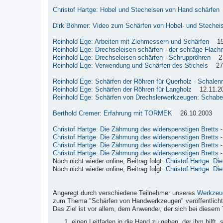
Christof Hartge: Hobel und Stecheisen von Hand schärfen
Dirk Böhmer: Video zum Schärfen von Hobel- und Stechei
Reinhold Ege: Arbeiten mit Ziehmessern und Schärfen
15.
Reinhold Ege: Drechseleisen schärfen - der schräge Flach
Reinhold Ege: Drechseleisen schärfen - Schruppröhren
27.
Reinhold Ege: Verwendung und Schärfen des Stichels
27.
Reinhold Ege: Schärfen der Röhren für Querholz - Schalen
Reinhold Ege: Schärfen der Röhren für Langholz
12.11.2
Reinhold Ege: Schärfen von Drechslerwerkzeugen: Schabe
Berthold Cremer: Erfahrung mit TORMEK
26.10.2003
Christof Hartge: Die Zähmung des widerspenstigen Bretts - 
Christof Hartge: Die Zähmung des widerspenstigen Bretts - 
Christof Hartge: Die Zähmung des widerspenstigen Bretts - 
Christof Hartge: Die Zähmung des widerspenstigen Bretts - 
Noch nicht wieder online, Beitrag folgt:
Christof Hartge: Di
Noch nicht wieder online, Beitrag folgt:
Christof Hartge: Di
Angeregt durch verschiedene Teilnehmer unseres
Werkzeu
zum Thema "Schärfen von Handwerkzeugen" veröffentlicht
Das Ziel ist vor allem, dem Anwender, der sich bei diesem 
einen Leitfaden in die Hand zu geben, der ihm hilft,