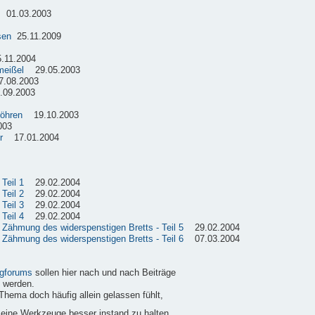
01.03.2003
sen
25.11.2009
11.2004
meißel
29.05.2003
08.2003
09.2003
röhren
19.10.2003
003
r
17.01.2004
Teil 1
29.02.2004
Teil 2
29.02.2004
Teil 3
29.02.2004
Teil 4
29.02.2004
e Zähmung des widerspenstigen Bretts - Teil 5
29.02.2004
e Zähmung des widerspenstigen Bretts - Teil 6
07.03.2004
gforums
sollen hier nach und nach Beiträge
 werden.
Thema doch häufig allein gelassen fühlt,
 seine Werkzeuge besser instand zu halten