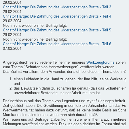
29.02.2004
Christof Hartge: Die Zähmung des widerspenstigen Bretts - Teil 3
29.02.2004
Christof Hartge: Die Zähmung des widerspenstigen Bretts - Teil 4
29.02.2004
Noch nicht wieder online, Beitrag folgt:
Christof Hartge: Die Zähmung des widerspenstigen Bretts - Teil 5
29.02.2004
Noch nicht wieder online, Beitrag folgt:
Christof Hartge: Die Zähmung des widerspenstigen Bretts - Teil 6
07.03.2004
Angeregt durch verschiedene Teilnehmer unseres
Werkzeugforums
sollen h
zum Thema "Schärfen von Handwerkzeugen" veröffentlicht werden.
Das Ziel ist vor allem, dem Anwender, der sich bei diesem Thema doch häufi
einen Leitfaden in die Hand zu geben, der ihm hilft, seine Werkzeuge
und
das Bewußtsein dafür zu schärfen (ja genau!) daß das Schärfen ein
unverzichtbarer Bestandteil seiner Arbeit mit ihm ist.
Darüberhinaus soll das Thema von Legenden und Mystifizierungen befreit we
Zeit gebildet haben. Die Gewöhnung in den letzten Jahrzehnten an das Fert
Wegwerfmentalität haben dazu geführt, daß es keine breite Basis an Schärf-
Man kann dies alles lernen, wenn man sich darauf einläßt.
Wir freuen uns auf Beiträge. Dabei können zu einem Thema auch mehrere B
Meinungen veröffentlicht werden. Diskussionen darüber im Forum sind sehr