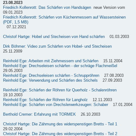
23.08.2023
Friedrich Kollenrott: Das Schärfen von Handsägen
neue Version vom
09.01.2023
Friedrich Kollenrott: Schärfen von Küchenmessern auf Wassersteinen
(PDF, 1,5 MB)
07.12.2021
Christof Hartge: Hobel und Stecheisen von Hand schärfen
01.03.2003
Dirk Böhmer: Video zum Schärfen von Hobel- und Stecheisen
25.11.2009
Reinhold Ege: Arbeiten mit Ziehmessern und Schärfen
15.11.2004
Reinhold Ege: Drechseleisen schärfen - der schräge Flachmeißel
29.05.2003
Reinhold Ege: Drechseleisen schärfen - Schruppröhren
27.08.2003
Reinhold Ege: Verwendung und Schärfen des Stichels
27.09.2003
Reinhold Ege: Schärfen der Röhren für Querholz - Schalenröhren
19.10.2003
Reinhold Ege: Schärfen der Röhren für Langholz
12.11.2003
Reinhold Ege: Schärfen von Drechslerwerkzeugen: Schaber
17.01.2004
Berthold Cremer: Erfahrung mit TORMEK
26.10.2003
Christof Hartge: Die Zähmung des widerspenstigen Bretts - Teil 1
29.02.2004
Christof Hartge: Die Zähmung des widerspenstigen Bretts - Teil 2