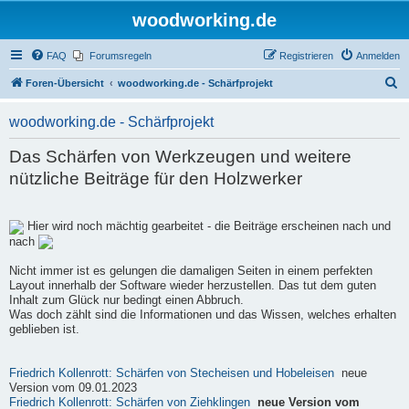
woodworking.de
FAQ
Forumsregeln
Registrieren
Anmelden
S
Foren-Übersicht
woodworking.de - Schärfprojekt
u
woodworking.de - Schärfprojekt
c
h
Das Schärfen von Werkzeugen und weitere
e
nützliche Beiträge für den Holzwerker
Hier wird noch mächtig gearbeitet - die Beiträge erscheinen nach und
nach
Nicht immer ist es gelungen die damaligen Seiten in einem perfekten
Layout innerhalb der Software wieder herzustellen. Das tut dem guten
Inhalt zum Glück nur bedingt einen Abbruch.
Was doch zählt sind die Informationen und das Wissen, welches erhalten
geblieben ist.
Friedrich Kollenrott: Schärfen von Stecheisen und Hobeleisen
neue
Version vom 09.01.2023
Friedrich Kollenrott: Schärfen von Ziehklingen
neue Version vom