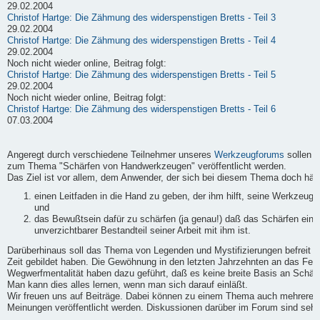
29.02.2004
Christof Hartge: Die Zähmung des widerspenstigen Bretts - Teil 3
29.02.2004
Christof Hartge: Die Zähmung des widerspenstigen Bretts - Teil 4
29.02.2004
Noch nicht wieder online, Beitrag folgt:
Christof Hartge: Die Zähmung des widerspenstigen Bretts - Teil 5
29.02.2004
Noch nicht wieder online, Beitrag folgt:
Christof Hartge: Die Zähmung des widerspenstigen Bretts - Teil 6
07.03.2004
Angeregt durch verschiedene Teilnehmer unseres
Werkzeugforums
sollen h
zum Thema "Schärfen von Handwerkzeugen" veröffentlicht werden.
Das Ziel ist vor allem, dem Anwender, der sich bei diesem Thema doch häufi
einen Leitfaden in die Hand zu geben, der ihm hilft, seine Werkzeuge
und
das Bewußtsein dafür zu schärfen (ja genau!) daß das Schärfen ein
unverzichtbarer Bestandteil seiner Arbeit mit ihm ist.
Darüberhinaus soll das Thema von Legenden und Mystifizierungen befreit we
Zeit gebildet haben. Die Gewöhnung in den letzten Jahrzehnten an das Fert
Wegwerfmentalität haben dazu geführt, daß es keine breite Basis an Schärf-
Man kann dies alles lernen, wenn man sich darauf einläßt.
Wir freuen uns auf Beiträge. Dabei können zu einem Thema auch mehrere B
Meinungen veröffentlicht werden. Diskussionen darüber im Forum sind sehr