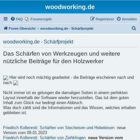
woodworking.de
FAQ
Forumsregeln
Registrieren
Anmelden
S
Foren-Übersicht
woodworking.de - Schärfprojekt
u
woodworking.de - Schärfprojekt
c
h
Das Schärfen von Werkzeugen und weitere
e
nützliche Beiträge für den Holzwerker
Hier wird noch mächtig gearbeitet - die Beiträge erscheinen nach und
nach
Nicht immer ist es gelungen die damaligen Seiten in einem perfekten
Layout innerhalb der Software wieder herzustellen. Das tut dem guten
Inhalt zum Glück nur bedingt einen Abbruch.
Was doch zählt sind die Informationen und das Wissen, welches erhalten
geblieben ist.
Friedrich Kollenrott: Schärfen von Stecheisen und Hobeleisen
neue
Version vom 09.01.2023
Friedrich Kollenrott: Schärfen von Ziehklingen
neue Version vom