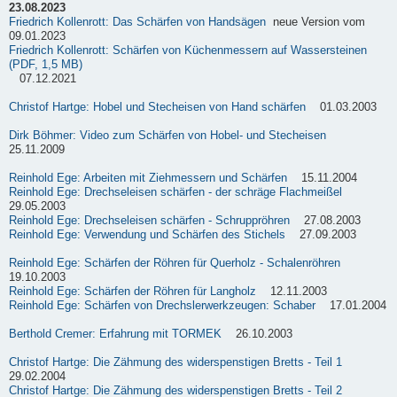
23.08.2023
Friedrich Kollenrott: Das Schärfen von Handsägen
neue Version vom
09.01.2023
Friedrich Kollenrott: Schärfen von Küchenmessern auf Wassersteinen
(PDF, 1,5 MB)
07.12.2021
Christof Hartge: Hobel und Stecheisen von Hand schärfen
01.03.2003
Dirk Böhmer: Video zum Schärfen von Hobel- und Stecheisen
25.11.2009
Reinhold Ege: Arbeiten mit Ziehmessern und Schärfen
15.11.2004
Reinhold Ege: Drechseleisen schärfen - der schräge Flachmeißel
29.05.2003
Reinhold Ege: Drechseleisen schärfen - Schruppröhren
27.08.2003
Reinhold Ege: Verwendung und Schärfen des Stichels
27.09.2003
Reinhold Ege: Schärfen der Röhren für Querholz - Schalenröhren
19.10.2003
Reinhold Ege: Schärfen der Röhren für Langholz
12.11.2003
Reinhold Ege: Schärfen von Drechslerwerkzeugen: Schaber
17.01.2004
Berthold Cremer: Erfahrung mit TORMEK
26.10.2003
Christof Hartge: Die Zähmung des widerspenstigen Bretts - Teil 1
29.02.2004
Christof Hartge: Die Zähmung des widerspenstigen Bretts - Teil 2