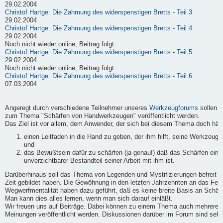
29.02.2004
Christof Hartge: Die Zähmung des widerspenstigen Bretts - Teil 3
29.02.2004
Christof Hartge: Die Zähmung des widerspenstigen Bretts - Teil 4
29.02.2004
Noch nicht wieder online, Beitrag folgt:
Christof Hartge: Die Zähmung des widerspenstigen Bretts - Teil 5
29.02.2004
Noch nicht wieder online, Beitrag folgt:
Christof Hartge: Die Zähmung des widerspenstigen Bretts - Teil 6
07.03.2004
Angeregt durch verschiedene Teilnehmer unseres
Werkzeugforums
sollen h
zum Thema "Schärfen von Handwerkzeugen" veröffentlicht werden.
Das Ziel ist vor allem, dem Anwender, der sich bei diesem Thema doch häufi
einen Leitfaden in die Hand zu geben, der ihm hilft, seine Werkzeuge
und
das Bewußtsein dafür zu schärfen (ja genau!) daß das Schärfen ein
unverzichtbarer Bestandteil seiner Arbeit mit ihm ist.
Darüberhinaus soll das Thema von Legenden und Mystifizierungen befreit we
Zeit gebildet haben. Die Gewöhnung in den letzten Jahrzehnten an das Fert
Wegwerfmentalität haben dazu geführt, daß es keine breite Basis an Schärf-
Man kann dies alles lernen, wenn man sich darauf einläßt.
Wir freuen uns auf Beiträge. Dabei können zu einem Thema auch mehrere B
Meinungen veröffentlicht werden. Diskussionen darüber im Forum sind sehr