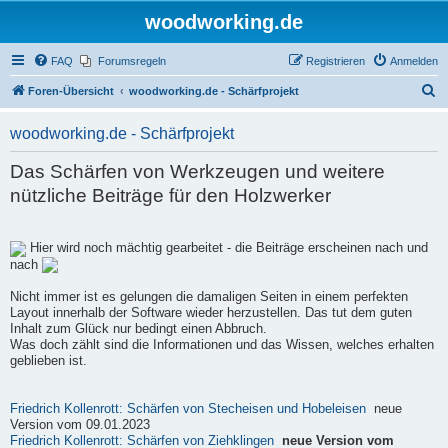
woodworking.de
FAQ
Forumsregeln
Registrieren
Anmelden
S
Foren-Übersicht
woodworking.de - Schärfprojekt
u
woodworking.de - Schärfprojekt
c
h
Das Schärfen von Werkzeugen und weitere
e
nützliche Beiträge für den Holzwerker
Hier wird noch mächtig gearbeitet - die Beiträge erscheinen nach und
nach
Nicht immer ist es gelungen die damaligen Seiten in einem perfekten
Layout innerhalb der Software wieder herzustellen. Das tut dem guten
Inhalt zum Glück nur bedingt einen Abbruch.
Was doch zählt sind die Informationen und das Wissen, welches erhalten
geblieben ist.
Friedrich Kollenrott: Schärfen von Stecheisen und Hobeleisen
neue
Version vom 09.01.2023
Friedrich Kollenrott: Schärfen von Ziehklingen
neue Version vom