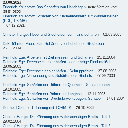
23.08.2023
Friedrich Kollenrott: Das Schärfen von Handsägen
neue Version vom
09.01.2023
Friedrich Kollenrott: Schärfen von Küchenmessern auf Wassersteinen
(PDF, 1,5 MB)
07.12.2021
Christof Hartge: Hobel und Stecheisen von Hand schärfen
01.03.2003
Dirk Böhmer: Video zum Schärfen von Hobel- und Stecheisen
25.11.2009
Reinhold Ege: Arbeiten mit Ziehmessern und Schärfen
15.11.2004
Reinhold Ege: Drechseleisen schärfen - der schräge Flachmeißel
29.05.2003
Reinhold Ege: Drechseleisen schärfen - Schruppröhren
27.08.2003
Reinhold Ege: Verwendung und Schärfen des Stichels
27.09.2003
Reinhold Ege: Schärfen der Röhren für Querholz - Schalenröhren
19.10.2003
Reinhold Ege: Schärfen der Röhren für Langholz
12.11.2003
Reinhold Ege: Schärfen von Drechslerwerkzeugen: Schaber
17.01.2004
Berthold Cremer: Erfahrung mit TORMEK
26.10.2003
Christof Hartge: Die Zähmung des widerspenstigen Bretts - Teil 1
29.02.2004
Christof Hartge: Die Zähmung des widerspenstigen Bretts - Teil 2