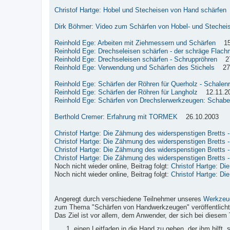
Christof Hartge: Hobel und Stecheisen von Hand schärfen
Dirk Böhmer: Video zum Schärfen von Hobel- und Stechei
Reinhold Ege: Arbeiten mit Ziehmessern und Schärfen
15.
Reinhold Ege: Drechseleisen schärfen - der schräge Flach
Reinhold Ege: Drechseleisen schärfen - Schruppröhren
27.
Reinhold Ege: Verwendung und Schärfen des Stichels
27.
Reinhold Ege: Schärfen der Röhren für Querholz - Schalen
Reinhold Ege: Schärfen der Röhren für Langholz
12.11.2
Reinhold Ege: Schärfen von Drechslerwerkzeugen: Schabe
Berthold Cremer: Erfahrung mit TORMEK
26.10.2003
Christof Hartge: Die Zähmung des widerspenstigen Bretts - 
Christof Hartge: Die Zähmung des widerspenstigen Bretts - 
Christof Hartge: Die Zähmung des widerspenstigen Bretts - 
Christof Hartge: Die Zähmung des widerspenstigen Bretts - 
Noch nicht wieder online, Beitrag folgt:
Christof Hartge: Di
Noch nicht wieder online, Beitrag folgt:
Christof Hartge: Di
Angeregt durch verschiedene Teilnehmer unseres
Werkzeu
zum Thema "Schärfen von Handwerkzeugen" veröffentlicht
Das Ziel ist vor allem, dem Anwender, der sich bei diesem 
einen Leitfaden in die Hand zu geben, der ihm hilft,