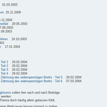
01.03.2003
sen
25.11.2009
11.2004
meißel
29.05.2003
08.2003
09.2003
röhren
19.10.2003
003
r
17.01.2004
Teil 1
29.02.2004
Teil 2
29.02.2004
Teil 3
29.02.2004
Teil 4
29.02.2004
e Zähmung des widerspenstigen Bretts - Teil 5
29.02.2004
e Zähmung des widerspenstigen Bretts - Teil 6
07.03.2004
gforums
sollen hier nach und nach Beiträge
 werden.
Thema doch häufig allein gelassen fühlt,
 seine Werkzeuge besser instand zu halten