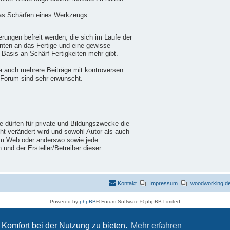
das Schärfen eines Werkzeugs
ungen befreit werden, die sich im Laufe der
nten an das Fertige und eine gewisse
 Basis an Schärf-Fertigkeiten mehr gibt.
a auch mehrere Beiträge mit kontroversen
 Forum sind sehr erwünscht.
ie dürfen für private und Bildungszwecke die
cht verändert wird und sowohl Autor als auch
im Web oder anderswo sowie jede
nd der Ersteller/Betreiber dieser
Kontakt
Impressum
woodworking.de 
Powered by
phpBB
® Forum Software © phpBB Limited
Deutsche Übersetzung durch
phpBB.de
Datenschutz
|
Nutzungsbedingungen
Komfort bei der Nutzung zu bieten.
Mehr erfahren