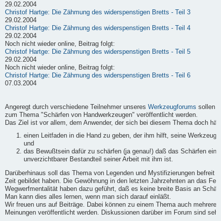
29.02.2004
Christof Hartge: Die Zähmung des widerspenstigen Bretts - Teil 3
29.02.2004
Christof Hartge: Die Zähmung des widerspenstigen Bretts - Teil 4
29.02.2004
Noch nicht wieder online, Beitrag folgt:
Christof Hartge: Die Zähmung des widerspenstigen Bretts - Teil 5
29.02.2004
Noch nicht wieder online, Beitrag folgt:
Christof Hartge: Die Zähmung des widerspenstigen Bretts - Teil 6
07.03.2004
Angeregt durch verschiedene Teilnehmer unseres
Werkzeugforums
sollen h
zum Thema "Schärfen von Handwerkzeugen" veröffentlicht werden.
Das Ziel ist vor allem, dem Anwender, der sich bei diesem Thema doch häufi
einen Leitfaden in die Hand zu geben, der ihm hilft, seine Werkzeuge
und
das Bewußtsein dafür zu schärfen (ja genau!) daß das Schärfen ein
unverzichtbarer Bestandteil seiner Arbeit mit ihm ist.
Darüberhinaus soll das Thema von Legenden und Mystifizierungen befreit we
Zeit gebildet haben. Die Gewöhnung in den letzten Jahrzehnten an das Fert
Wegwerfmentalität haben dazu geführt, daß es keine breite Basis an Schärf-
Man kann dies alles lernen, wenn man sich darauf einläßt.
Wir freuen uns auf Beiträge. Dabei können zu einem Thema auch mehrere B
Meinungen veröffentlicht werden. Diskussionen darüber im Forum sind sehr