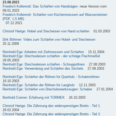
23.08.2023
Friedrich Kollenrott: Das Schärfen von Handsägen
neue Version vom
09.01.2023
Friedrich Kollenrott: Schärfen von Küchenmessern auf Wassersteinen
(PDF, 1,5 MB)
07.12.2021
Christof Hartge: Hobel und Stecheisen von Hand schärfen
01.03.2003
Dirk Böhmer: Video zum Schärfen von Hobel- und Stecheisen
25.11.2009
Reinhold Ege: Arbeiten mit Ziehmessern und Schärfen
15.11.2004
Reinhold Ege: Drechseleisen schärfen - der schräge Flachmeißel
29.05.2003
Reinhold Ege: Drechseleisen schärfen - Schruppröhren
27.08.2003
Reinhold Ege: Verwendung und Schärfen des Stichels
27.09.2003
Reinhold Ege: Schärfen der Röhren für Querholz - Schalenröhren
19.10.2003
Reinhold Ege: Schärfen der Röhren für Langholz
12.11.2003
Reinhold Ege: Schärfen von Drechslerwerkzeugen: Schaber
17.01.2004
Berthold Cremer: Erfahrung mit TORMEK
26.10.2003
Christof Hartge: Die Zähmung des widerspenstigen Bretts - Teil 1
29.02.2004
Christof Hartge: Die Zähmung des widerspenstigen Bretts - Teil 2