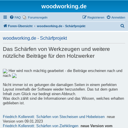
woodworking.de
FAQ
Forumsregeln
Registrieren
Anmelden
S
Foren-Übersicht
woodworking.de - Schärfprojekt
u
woodworking.de - Schärfprojekt
c
h
Das Schärfen von Werkzeugen und weitere
e
nützliche Beiträge für den Holzwerker
Hier wird noch mächtig gearbeitet - die Beiträge erscheinen nach und
nach
Nicht immer ist es gelungen die damaligen Seiten in einem perfekten
Layout innerhalb der Software wieder herzustellen. Das tut dem guten
Inhalt zum Glück nur bedingt einen Abbruch.
Was doch zählt sind die Informationen und das Wissen, welches erhalten
geblieben ist.
Friedrich Kollenrott: Schärfen von Stecheisen und Hobeleisen
neue
Version vom 09.01.2023
Friedrich Kollenrott: Schärfen von Ziehklingen
neue Version vom