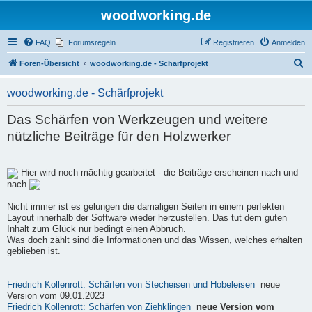
woodworking.de
FAQ
Forumsregeln
Registrieren
Anmelden
S
Foren-Übersicht
woodworking.de - Schärfprojekt
u
woodworking.de - Schärfprojekt
c
h
Das Schärfen von Werkzeugen und weitere
e
nützliche Beiträge für den Holzwerker
Hier wird noch mächtig gearbeitet - die Beiträge erscheinen nach und
nach
Nicht immer ist es gelungen die damaligen Seiten in einem perfekten
Layout innerhalb der Software wieder herzustellen. Das tut dem guten
Inhalt zum Glück nur bedingt einen Abbruch.
Was doch zählt sind die Informationen und das Wissen, welches erhalten
geblieben ist.
Friedrich Kollenrott: Schärfen von Stecheisen und Hobeleisen
neue
Version vom 09.01.2023
Friedrich Kollenrott: Schärfen von Ziehklingen
neue Version vom