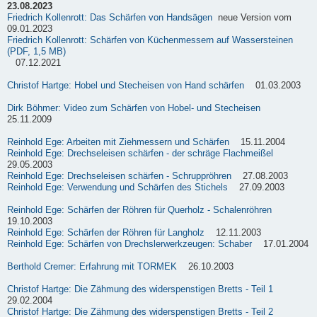
23.08.2023
Friedrich Kollenrott: Das Schärfen von Handsägen
neue Version vom
09.01.2023
Friedrich Kollenrott: Schärfen von Küchenmessern auf Wassersteinen
(PDF, 1,5 MB)
07.12.2021
Christof Hartge: Hobel und Stecheisen von Hand schärfen
01.03.2003
Dirk Böhmer: Video zum Schärfen von Hobel- und Stecheisen
25.11.2009
Reinhold Ege: Arbeiten mit Ziehmessern und Schärfen
15.11.2004
Reinhold Ege: Drechseleisen schärfen - der schräge Flachmeißel
29.05.2003
Reinhold Ege: Drechseleisen schärfen - Schruppröhren
27.08.2003
Reinhold Ege: Verwendung und Schärfen des Stichels
27.09.2003
Reinhold Ege: Schärfen der Röhren für Querholz - Schalenröhren
19.10.2003
Reinhold Ege: Schärfen der Röhren für Langholz
12.11.2003
Reinhold Ege: Schärfen von Drechslerwerkzeugen: Schaber
17.01.2004
Berthold Cremer: Erfahrung mit TORMEK
26.10.2003
Christof Hartge: Die Zähmung des widerspenstigen Bretts - Teil 1
29.02.2004
Christof Hartge: Die Zähmung des widerspenstigen Bretts - Teil 2