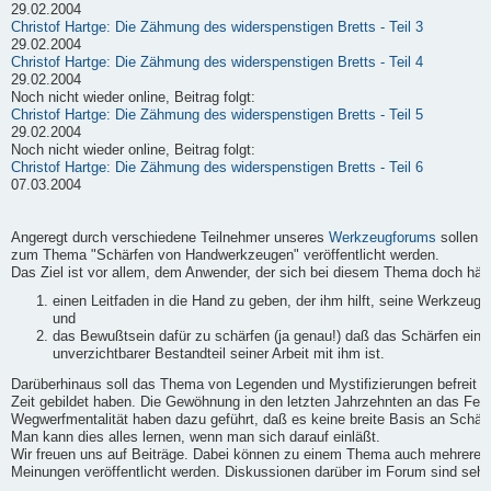
29.02.2004
Christof Hartge: Die Zähmung des widerspenstigen Bretts - Teil 3
29.02.2004
Christof Hartge: Die Zähmung des widerspenstigen Bretts - Teil 4
29.02.2004
Noch nicht wieder online, Beitrag folgt:
Christof Hartge: Die Zähmung des widerspenstigen Bretts - Teil 5
29.02.2004
Noch nicht wieder online, Beitrag folgt:
Christof Hartge: Die Zähmung des widerspenstigen Bretts - Teil 6
07.03.2004
Angeregt durch verschiedene Teilnehmer unseres
Werkzeugforums
sollen h
zum Thema "Schärfen von Handwerkzeugen" veröffentlicht werden.
Das Ziel ist vor allem, dem Anwender, der sich bei diesem Thema doch häufi
einen Leitfaden in die Hand zu geben, der ihm hilft, seine Werkzeuge
und
das Bewußtsein dafür zu schärfen (ja genau!) daß das Schärfen ein
unverzichtbarer Bestandteil seiner Arbeit mit ihm ist.
Darüberhinaus soll das Thema von Legenden und Mystifizierungen befreit we
Zeit gebildet haben. Die Gewöhnung in den letzten Jahrzehnten an das Fert
Wegwerfmentalität haben dazu geführt, daß es keine breite Basis an Schärf-
Man kann dies alles lernen, wenn man sich darauf einläßt.
Wir freuen uns auf Beiträge. Dabei können zu einem Thema auch mehrere B
Meinungen veröffentlicht werden. Diskussionen darüber im Forum sind sehr