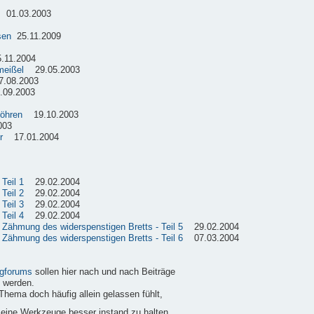
01.03.2003
sen
25.11.2009
11.2004
meißel
29.05.2003
08.2003
09.2003
röhren
19.10.2003
003
r
17.01.2004
Teil 1
29.02.2004
Teil 2
29.02.2004
Teil 3
29.02.2004
Teil 4
29.02.2004
e Zähmung des widerspenstigen Bretts - Teil 5
29.02.2004
e Zähmung des widerspenstigen Bretts - Teil 6
07.03.2004
gforums
sollen hier nach und nach Beiträge
 werden.
Thema doch häufig allein gelassen fühlt,
 seine Werkzeuge besser instand zu halten