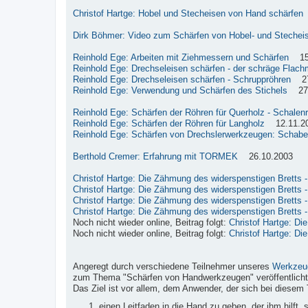
Christof Hartge: Hobel und Stecheisen von Hand schärfen
Dirk Böhmer: Video zum Schärfen von Hobel- und Stechei
Reinhold Ege: Arbeiten mit Ziehmessern und Schärfen
15.
Reinhold Ege: Drechseleisen schärfen - der schräge Flach
Reinhold Ege: Drechseleisen schärfen - Schruppröhren
27.
Reinhold Ege: Verwendung und Schärfen des Stichels
27.
Reinhold Ege: Schärfen der Röhren für Querholz - Schalen
Reinhold Ege: Schärfen der Röhren für Langholz
12.11.2
Reinhold Ege: Schärfen von Drechslerwerkzeugen: Schabe
Berthold Cremer: Erfahrung mit TORMEK
26.10.2003
Christof Hartge: Die Zähmung des widerspenstigen Bretts - 
Christof Hartge: Die Zähmung des widerspenstigen Bretts - 
Christof Hartge: Die Zähmung des widerspenstigen Bretts - 
Christof Hartge: Die Zähmung des widerspenstigen Bretts - 
Noch nicht wieder online, Beitrag folgt:
Christof Hartge: Di
Noch nicht wieder online, Beitrag folgt:
Christof Hartge: Di
Angeregt durch verschiedene Teilnehmer unseres
Werkzeu
zum Thema "Schärfen von Handwerkzeugen" veröffentlicht
Das Ziel ist vor allem, dem Anwender, der sich bei diesem 
einen Leitfaden in die Hand zu geben, der ihm hilft,