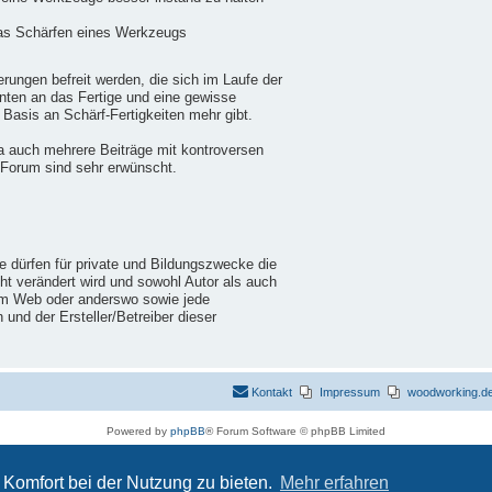
das Schärfen eines Werkzeugs
ungen befreit werden, die sich im Laufe der
nten an das Fertige und eine gewisse
 Basis an Schärf-Fertigkeiten mehr gibt.
a auch mehrere Beiträge mit kontroversen
 Forum sind sehr erwünscht.
ie dürfen für private und Bildungszwecke die
cht verändert wird und sowohl Autor als auch
im Web oder anderswo sowie jede
nd der Ersteller/Betreiber dieser
Kontakt
Impressum
woodworking.de 
Powered by
phpBB
® Forum Software © phpBB Limited
Deutsche Übersetzung durch
phpBB.de
Datenschutz
|
Nutzungsbedingungen
Komfort bei der Nutzung zu bieten.
Mehr erfahren