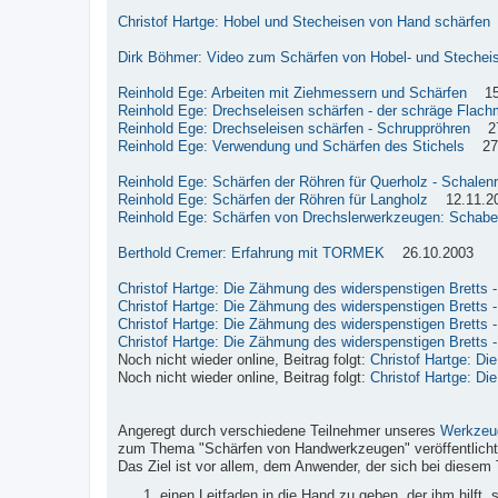
Christof Hartge: Hobel und Stecheisen von Hand schärfen
Dirk Böhmer: Video zum Schärfen von Hobel- und Stechei
Reinhold Ege: Arbeiten mit Ziehmessern und Schärfen
15.
Reinhold Ege: Drechseleisen schärfen - der schräge Flach
Reinhold Ege: Drechseleisen schärfen - Schruppröhren
27.
Reinhold Ege: Verwendung und Schärfen des Stichels
27.
Reinhold Ege: Schärfen der Röhren für Querholz - Schalen
Reinhold Ege: Schärfen der Röhren für Langholz
12.11.2
Reinhold Ege: Schärfen von Drechslerwerkzeugen: Schabe
Berthold Cremer: Erfahrung mit TORMEK
26.10.2003
Christof Hartge: Die Zähmung des widerspenstigen Bretts - 
Christof Hartge: Die Zähmung des widerspenstigen Bretts - 
Christof Hartge: Die Zähmung des widerspenstigen Bretts - 
Christof Hartge: Die Zähmung des widerspenstigen Bretts - 
Noch nicht wieder online, Beitrag folgt:
Christof Hartge: Di
Noch nicht wieder online, Beitrag folgt:
Christof Hartge: Di
Angeregt durch verschiedene Teilnehmer unseres
Werkzeu
zum Thema "Schärfen von Handwerkzeugen" veröffentlicht
Das Ziel ist vor allem, dem Anwender, der sich bei diesem 
einen Leitfaden in die Hand zu geben, der ihm hilft,