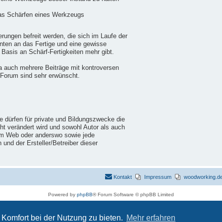
das Schärfen eines Werkzeugs
ungen befreit werden, die sich im Laufe der
nten an das Fertige und eine gewisse
 Basis an Schärf-Fertigkeiten mehr gibt.
a auch mehrere Beiträge mit kontroversen
 Forum sind sehr erwünscht.
ie dürfen für private und Bildungszwecke die
cht verändert wird und sowohl Autor als auch
im Web oder anderswo sowie jede
nd der Ersteller/Betreiber dieser
Kontakt
Impressum
woodworking.de 
Powered by
phpBB
® Forum Software © phpBB Limited
Deutsche Übersetzung durch
phpBB.de
Datenschutz
|
Nutzungsbedingungen
Komfort bei der Nutzung zu bieten.
Mehr erfahren