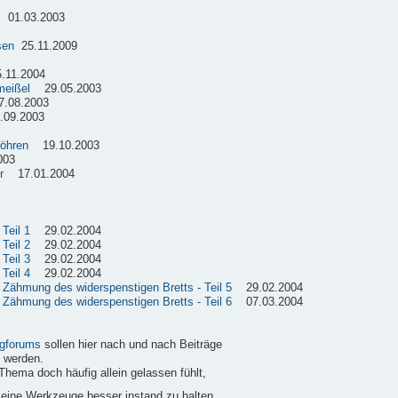
01.03.2003
sen
25.11.2009
11.2004
meißel
29.05.2003
08.2003
09.2003
röhren
19.10.2003
003
r
17.01.2004
Teil 1
29.02.2004
Teil 2
29.02.2004
Teil 3
29.02.2004
Teil 4
29.02.2004
e Zähmung des widerspenstigen Bretts - Teil 5
29.02.2004
e Zähmung des widerspenstigen Bretts - Teil 6
07.03.2004
gforums
sollen hier nach und nach Beiträge
 werden.
Thema doch häufig allein gelassen fühlt,
 seine Werkzeuge besser instand zu halten