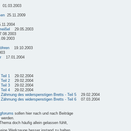
01.03.2003
sen
25.11.2009
11.2004
meißel
29.05.2003
08.2003
09.2003
röhren
19.10.2003
003
r
17.01.2004
Teil 1
29.02.2004
Teil 2
29.02.2004
Teil 3
29.02.2004
Teil 4
29.02.2004
e Zähmung des widerspenstigen Bretts - Teil 5
29.02.2004
e Zähmung des widerspenstigen Bretts - Teil 6
07.03.2004
gforums
sollen hier nach und nach Beiträge
 werden.
Thema doch häufig allein gelassen fühlt,
 seine Werkzeuge besser instand zu halten