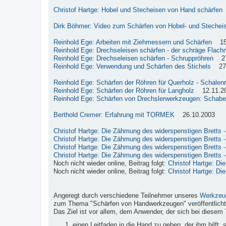
Christof Hartge: Hobel und Stecheisen von Hand schärfen
Dirk Böhmer: Video zum Schärfen von Hobel- und Stechei
Reinhold Ege: Arbeiten mit Ziehmessern und Schärfen
15.
Reinhold Ege: Drechseleisen schärfen - der schräge Flach
Reinhold Ege: Drechseleisen schärfen - Schruppröhren
27.
Reinhold Ege: Verwendung und Schärfen des Stichels
27.
Reinhold Ege: Schärfen der Röhren für Querholz - Schalen
Reinhold Ege: Schärfen der Röhren für Langholz
12.11.2
Reinhold Ege: Schärfen von Drechslerwerkzeugen: Schabe
Berthold Cremer: Erfahrung mit TORMEK
26.10.2003
Christof Hartge: Die Zähmung des widerspenstigen Bretts - 
Christof Hartge: Die Zähmung des widerspenstigen Bretts - 
Christof Hartge: Die Zähmung des widerspenstigen Bretts - 
Christof Hartge: Die Zähmung des widerspenstigen Bretts - 
Noch nicht wieder online, Beitrag folgt:
Christof Hartge: Di
Noch nicht wieder online, Beitrag folgt:
Christof Hartge: Di
Angeregt durch verschiedene Teilnehmer unseres
Werkzeu
zum Thema "Schärfen von Handwerkzeugen" veröffentlicht
Das Ziel ist vor allem, dem Anwender, der sich bei diesem 
einen Leitfaden in die Hand zu geben, der ihm hilft,