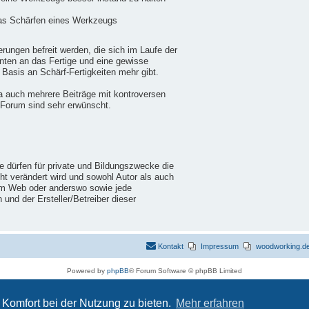
das Schärfen eines Werkzeugs
ungen befreit werden, die sich im Laufe der
nten an das Fertige und eine gewisse
 Basis an Schärf-Fertigkeiten mehr gibt.
a auch mehrere Beiträge mit kontroversen
 Forum sind sehr erwünscht.
ie dürfen für private und Bildungszwecke die
cht verändert wird und sowohl Autor als auch
im Web oder anderswo sowie jede
nd der Ersteller/Betreiber dieser
Kontakt
Impressum
woodworking.de 
Powered by
phpBB
® Forum Software © phpBB Limited
Deutsche Übersetzung durch
phpBB.de
Datenschutz
|
Nutzungsbedingungen
Komfort bei der Nutzung zu bieten.
Mehr erfahren