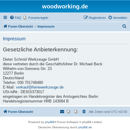
woodworking.de
FAQ
Forumsregeln
Registrieren
Anmelden
S
Foren-Übersicht
Impressum
u
Impressum
c
h
Gesetzliche Anbieterkennung:
e
Dieter Schmid Werkzeuge GmbH
diese vertreten durch die Geschäftsführer Dr. Michael Beck
Wilhelm-von-Siemens-Str. 23
12277 Berlin
Deutschland
Telefon: 030 701748480
E-Mail:
verkauf@feinewerkzeuge.de
USt-IdNr.: DE815373017
eingetragen im Handelsregister des Amtsgerichtes Berlin
Handelsregisternummer HRB 143084 B
Foren-Übersicht
Alle Zeiten sind
UTC+02:00
Powered by
phpBB
® Forum Software © phpBB Limited
Deutsche Übersetzung durch
phpBB.de