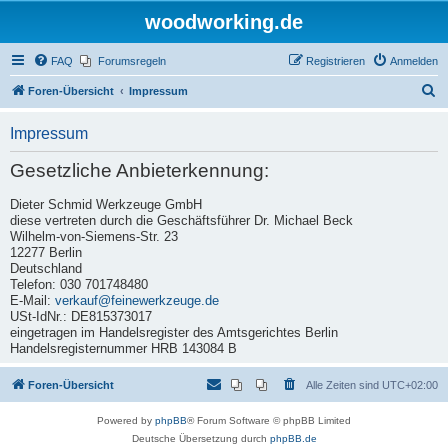
woodworking.de
FAQ
Forumsregeln
Registrieren
Anmelden
S
Foren-Übersicht
Impressum
u
Impressum
c
h
Gesetzliche Anbieterkennung:
e
Dieter Schmid Werkzeuge GmbH
diese vertreten durch die Geschäftsführer Dr. Michael Beck
Wilhelm-von-Siemens-Str. 23
12277 Berlin
Deutschland
Telefon: 030 701748480
E-Mail:
verkauf@feinewerkzeuge.de
USt-IdNr.: DE815373017
eingetragen im Handelsregister des Amtsgerichtes Berlin
Handelsregisternummer HRB 143084 B
Foren-Übersicht
Alle Zeiten sind
UTC+02:00
Powered by
phpBB
® Forum Software © phpBB Limited
Deutsche Übersetzung durch
phpBB.de