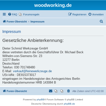
woodworking.de
FAQ
Forumsregeln
Registrieren
Anmelden
S
Foren-Übersicht
Impressum
u
Impressum
c
h
Gesetzliche Anbieterkennung:
e
Dieter Schmid Werkzeuge GmbH
diese vertreten durch die Geschäftsführer Dr. Michael Beck
Wilhelm-von-Siemens-Str. 23
12277 Berlin
Deutschland
Telefon: 030 701748480
E-Mail:
verkauf@feinewerkzeuge.de
USt-IdNr.: DE815373017
eingetragen im Handelsregister des Amtsgerichtes Berlin
Handelsregisternummer HRB 143084 B
Foren-Übersicht
Alle Zeiten sind
UTC+02:00
Powered by
phpBB
® Forum Software © phpBB Limited
Deutsche Übersetzung durch
phpBB.de