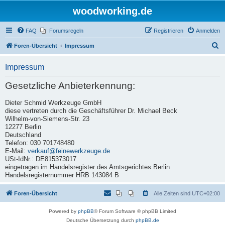
woodworking.de
FAQ
Forumsregeln
Registrieren
Anmelden
S
Foren-Übersicht
Impressum
u
Impressum
c
h
Gesetzliche Anbieterkennung:
e
Dieter Schmid Werkzeuge GmbH
diese vertreten durch die Geschäftsführer Dr. Michael Beck
Wilhelm-von-Siemens-Str. 23
12277 Berlin
Deutschland
Telefon: 030 701748480
E-Mail:
verkauf@feinewerkzeuge.de
USt-IdNr.: DE815373017
eingetragen im Handelsregister des Amtsgerichtes Berlin
Handelsregisternummer HRB 143084 B
Foren-Übersicht
Alle Zeiten sind
UTC+02:00
Powered by
phpBB
® Forum Software © phpBB Limited
Deutsche Übersetzung durch
phpBB.de