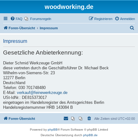
woodworking.de
FAQ
Forumsregeln
Registrieren
Anmelden
S
Foren-Übersicht
Impressum
u
Impressum
c
h
Gesetzliche Anbieterkennung:
e
Dieter Schmid Werkzeuge GmbH
diese vertreten durch die Geschäftsführer Dr. Michael Beck
Wilhelm-von-Siemens-Str. 23
12277 Berlin
Deutschland
Telefon: 030 701748480
E-Mail:
verkauf@feinewerkzeuge.de
USt-IdNr.: DE815373017
eingetragen im Handelsregister des Amtsgerichtes Berlin
Handelsregisternummer HRB 143084 B
Foren-Übersicht
Alle Zeiten sind
UTC+02:00
Powered by
phpBB
® Forum Software © phpBB Limited
Deutsche Übersetzung durch
phpBB.de