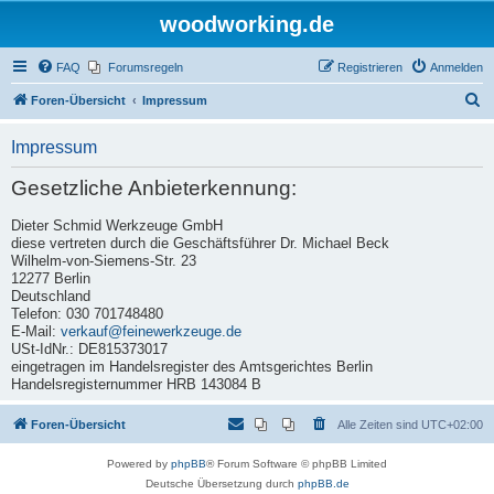
woodworking.de
FAQ
Forumsregeln
Registrieren
Anmelden
S
Foren-Übersicht
Impressum
u
Impressum
c
h
Gesetzliche Anbieterkennung:
e
Dieter Schmid Werkzeuge GmbH
diese vertreten durch die Geschäftsführer Dr. Michael Beck
Wilhelm-von-Siemens-Str. 23
12277 Berlin
Deutschland
Telefon: 030 701748480
E-Mail:
verkauf@feinewerkzeuge.de
USt-IdNr.: DE815373017
eingetragen im Handelsregister des Amtsgerichtes Berlin
Handelsregisternummer HRB 143084 B
Foren-Übersicht
Alle Zeiten sind
UTC+02:00
Powered by
phpBB
® Forum Software © phpBB Limited
Deutsche Übersetzung durch
phpBB.de