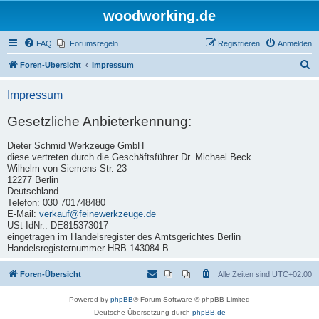
woodworking.de
FAQ
Forumsregeln
Registrieren
Anmelden
S
Foren-Übersicht
Impressum
u
Impressum
c
h
Gesetzliche Anbieterkennung:
e
Dieter Schmid Werkzeuge GmbH
diese vertreten durch die Geschäftsführer Dr. Michael Beck
Wilhelm-von-Siemens-Str. 23
12277 Berlin
Deutschland
Telefon: 030 701748480
E-Mail:
verkauf@feinewerkzeuge.de
USt-IdNr.: DE815373017
eingetragen im Handelsregister des Amtsgerichtes Berlin
Handelsregisternummer HRB 143084 B
Foren-Übersicht
Alle Zeiten sind
UTC+02:00
Powered by
phpBB
® Forum Software © phpBB Limited
Deutsche Übersetzung durch
phpBB.de