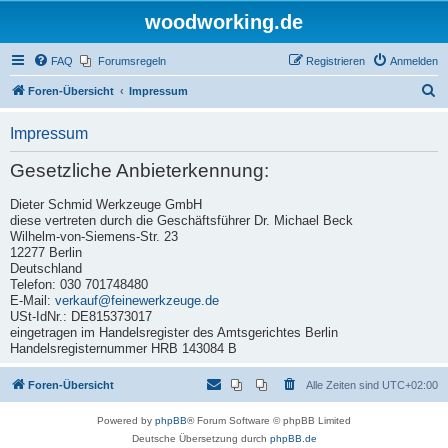
woodworking.de
FAQ
Forumsregeln
Registrieren
Anmelden
S
Foren-Übersicht
Impressum
u
Impressum
c
h
Gesetzliche Anbieterkennung:
e
Dieter Schmid Werkzeuge GmbH
diese vertreten durch die Geschäftsführer Dr. Michael Beck
Wilhelm-von-Siemens-Str. 23
12277 Berlin
Deutschland
Telefon: 030 701748480
E-Mail:
verkauf@feinewerkzeuge.de
USt-IdNr.: DE815373017
eingetragen im Handelsregister des Amtsgerichtes Berlin
Handelsregisternummer HRB 143084 B
Foren-Übersicht
Alle Zeiten sind
UTC+02:00
Powered by
phpBB
® Forum Software © phpBB Limited
Deutsche Übersetzung durch
phpBB.de