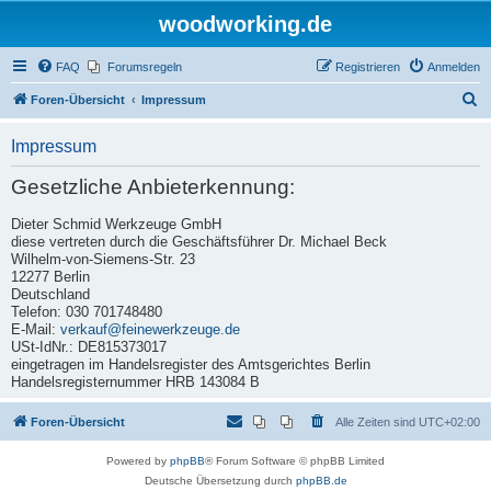
woodworking.de
FAQ
Forumsregeln
Registrieren
Anmelden
S
Foren-Übersicht
Impressum
u
Impressum
c
h
Gesetzliche Anbieterkennung:
e
Dieter Schmid Werkzeuge GmbH
diese vertreten durch die Geschäftsführer Dr. Michael Beck
Wilhelm-von-Siemens-Str. 23
12277 Berlin
Deutschland
Telefon: 030 701748480
E-Mail:
verkauf@feinewerkzeuge.de
USt-IdNr.: DE815373017
eingetragen im Handelsregister des Amtsgerichtes Berlin
Handelsregisternummer HRB 143084 B
Foren-Übersicht
Alle Zeiten sind
UTC+02:00
Powered by
phpBB
® Forum Software © phpBB Limited
Deutsche Übersetzung durch
phpBB.de