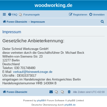
woodworking.de
FAQ
Forumsregeln
Registrieren
Anmelden
S
Foren-Übersicht
Impressum
u
Impressum
c
h
Gesetzliche Anbieterkennung:
e
Dieter Schmid Werkzeuge GmbH
diese vertreten durch die Geschäftsführer Dr. Michael Beck
Wilhelm-von-Siemens-Str. 23
12277 Berlin
Deutschland
Telefon: 030 701748480
E-Mail:
verkauf@feinewerkzeuge.de
USt-IdNr.: DE815373017
eingetragen im Handelsregister des Amtsgerichtes Berlin
Handelsregisternummer HRB 143084 B
Foren-Übersicht
Alle Zeiten sind
UTC+02:00
Powered by
phpBB
® Forum Software © phpBB Limited
Deutsche Übersetzung durch
phpBB.de