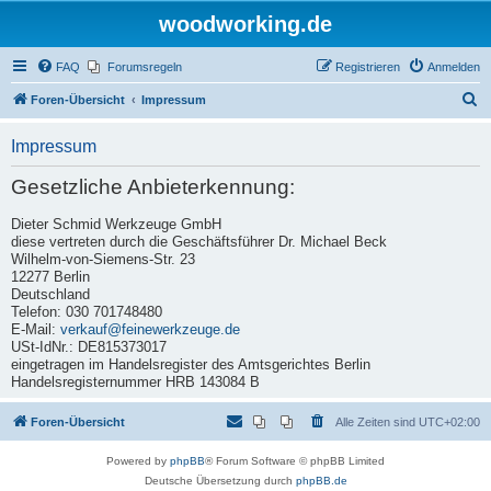
woodworking.de
FAQ
Forumsregeln
Registrieren
Anmelden
S
Foren-Übersicht
Impressum
u
Impressum
c
h
Gesetzliche Anbieterkennung:
e
Dieter Schmid Werkzeuge GmbH
diese vertreten durch die Geschäftsführer Dr. Michael Beck
Wilhelm-von-Siemens-Str. 23
12277 Berlin
Deutschland
Telefon: 030 701748480
E-Mail:
verkauf@feinewerkzeuge.de
USt-IdNr.: DE815373017
eingetragen im Handelsregister des Amtsgerichtes Berlin
Handelsregisternummer HRB 143084 B
Foren-Übersicht
Alle Zeiten sind
UTC+02:00
Powered by
phpBB
® Forum Software © phpBB Limited
Deutsche Übersetzung durch
phpBB.de