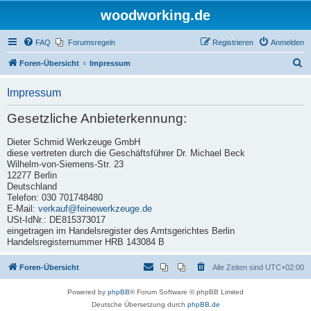
woodworking.de
FAQ
Forumsregeln
Registrieren
Anmelden
S
Foren-Übersicht
Impressum
u
Impressum
c
h
Gesetzliche Anbieterkennung:
e
Dieter Schmid Werkzeuge GmbH
diese vertreten durch die Geschäftsführer Dr. Michael Beck
Wilhelm-von-Siemens-Str. 23
12277 Berlin
Deutschland
Telefon: 030 701748480
E-Mail:
verkauf@feinewerkzeuge.de
USt-IdNr.: DE815373017
eingetragen im Handelsregister des Amtsgerichtes Berlin
Handelsregisternummer HRB 143084 B
Foren-Übersicht
Alle Zeiten sind
UTC+02:00
Powered by
phpBB
® Forum Software © phpBB Limited
Deutsche Übersetzung durch
phpBB.de