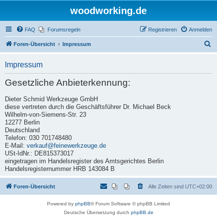
woodworking.de
FAQ
Forumsregeln
Registrieren
Anmelden
S
Foren-Übersicht
Impressum
u
Impressum
c
h
Gesetzliche Anbieterkennung:
e
Dieter Schmid Werkzeuge GmbH
diese vertreten durch die Geschäftsführer Dr. Michael Beck
Wilhelm-von-Siemens-Str. 23
12277 Berlin
Deutschland
Telefon: 030 701748480
E-Mail:
verkauf@feinewerkzeuge.de
USt-IdNr.: DE815373017
eingetragen im Handelsregister des Amtsgerichtes Berlin
Handelsregisternummer HRB 143084 B
Foren-Übersicht
Alle Zeiten sind
UTC+02:00
Powered by
phpBB
® Forum Software © phpBB Limited
Deutsche Übersetzung durch
phpBB.de