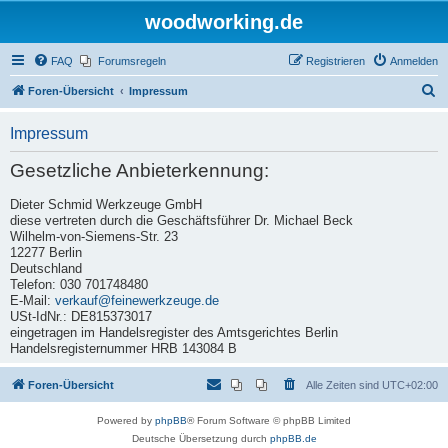
woodworking.de
FAQ
Forumsregeln
Registrieren
Anmelden
S
Foren-Übersicht
Impressum
u
Impressum
c
h
Gesetzliche Anbieterkennung:
e
Dieter Schmid Werkzeuge GmbH
diese vertreten durch die Geschäftsführer Dr. Michael Beck
Wilhelm-von-Siemens-Str. 23
12277 Berlin
Deutschland
Telefon: 030 701748480
E-Mail:
verkauf@feinewerkzeuge.de
USt-IdNr.: DE815373017
eingetragen im Handelsregister des Amtsgerichtes Berlin
Handelsregisternummer HRB 143084 B
Foren-Übersicht
Alle Zeiten sind
UTC+02:00
Powered by
phpBB
® Forum Software © phpBB Limited
Deutsche Übersetzung durch
phpBB.de