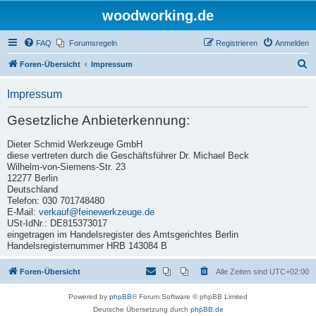
woodworking.de
FAQ
Forumsregeln
Registrieren
Anmelden
S
Foren-Übersicht
Impressum
u
Impressum
c
h
Gesetzliche Anbieterkennung:
e
Dieter Schmid Werkzeuge GmbH
diese vertreten durch die Geschäftsführer Dr. Michael Beck
Wilhelm-von-Siemens-Str. 23
12277 Berlin
Deutschland
Telefon: 030 701748480
E-Mail:
verkauf@feinewerkzeuge.de
USt-IdNr.: DE815373017
eingetragen im Handelsregister des Amtsgerichtes Berlin
Handelsregisternummer HRB 143084 B
Foren-Übersicht
Alle Zeiten sind
UTC+02:00
Powered by
phpBB
® Forum Software © phpBB Limited
Deutsche Übersetzung durch
phpBB.de