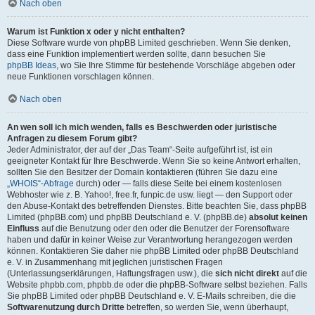
Nach oben
Warum ist Funktion x oder y nicht enthalten?
Diese Software wurde von phpBB Limited geschrieben. Wenn Sie denken,
dass eine Funktion implementiert werden sollte, dann besuchen Sie
phpBB Ideas
, wo Sie Ihre Stimme für bestehende Vorschläge abgeben oder
neue Funktionen vorschlagen können.
Nach oben
An wen soll ich mich wenden, falls es Beschwerden oder juristische
Anfragen zu diesem Forum gibt?
Jeder Administrator, der auf der „Das Team“-Seite aufgeführt ist, ist ein
geeigneter Kontakt für Ihre Beschwerde. Wenn Sie so keine Antwort erhalten,
sollten Sie den Besitzer der Domain kontaktieren (führen Sie dazu eine
„WHOIS“-Abfrage
durch) oder — falls diese Seite bei einem kostenlosen
Webhoster wie z. B. Yahoo!, free.fr, funpic.de usw. liegt — den Support oder
den Abuse-Kontakt des betreffenden Dienstes. Bitte beachten Sie, dass phpBB
Limited (phpBB.com) und phpBB Deutschland e. V. (phpBB.de)
absolut keinen
Einfluss
auf die Benutzung oder den oder die Benutzer der Forensoftware
haben und dafür in keiner Weise zur Verantwortung herangezogen werden
können. Kontaktieren Sie daher nie phpBB Limited oder phpBB Deutschland
e. V. in Zusammenhang mit jeglichen juristischen Fragen
(Unterlassungserklärungen, Haftungsfragen usw.), die
sich nicht direkt
auf die
Website phpbb.com, phpbb.de oder die phpBB-Software selbst beziehen. Falls
Sie phpBB Limited oder phpBB Deutschland e. V. E-Mails schreiben, die die
Softwarenutzung durch Dritte
betreffen, so werden Sie, wenn überhaupt,