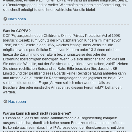
Avatarbilder, Private Nachrichten, E-Mail-Versand an andere Mitglieder, Beitritt
zu Benutzergruppen und so weiter. Wir empfehlen Ihnen eine Anmeldung, da
sie schnell erledigt ist und Ihnen zahlreiche Vorteile bietet.
Nach oben
Was ist COPPA?
COPPA, ausgeschrieben Children’s Online Privacy Protection Act of 1998
(deutsch: Gesetz zum Schutz der Privatsphäre von Kindern im Internet von
1998) ist ein Gesetz in den USA, welches festlegt, dass Websites, die
möglicherweise persönliche Daten von Kindern unter 13 Jahren erheben,
hierzu die Zustimmung der Eltern beziehungsweise des oder der
Erziehungsberechtigten benötigen. Wenn Sie sich unsicher sind, ob dies auf
Sie oder die Website, auf der Sie sich zu registrieren versuchen, zutrifft, ziehen
Sie einen rechtlichen Beistand zu Rate. Bitte beachten Sie, dass phpBB
Limited und der Besitzer dieses Boards keine Rechtsberatung anbieten kann
und nicht die Anlaufstelle für Rechtsangelegenheiten jeglicher Art ist; außer
solchen, die unter der Frage „An wen soll ich mich wenden, falls es
Beschwerden oder juristische Anfragen zu diesem Forum gibt?“ behandelt
werden.
Nach oben
Warum kann ich mich nicht registrieren?
Es kann sein, dass die Board-Administration die Registrierung komplett
ausgeschaltet hat, damit sich keine neuen Benutzer mehr anmelden können.
Es könnte auch sein, dass Ihre IP-Adresse oder der Benutzername, mit dem