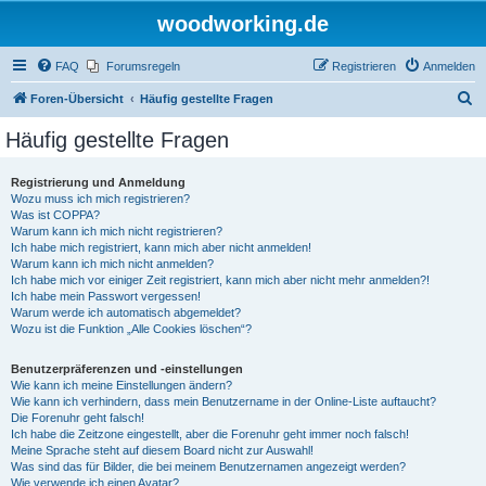
woodworking.de
FAQ
Forumsregeln
Registrieren
Anmelden
S
Foren-Übersicht
Häufig gestellte Fragen
u
Häufig gestellte Fragen
c
h
Registrierung und Anmeldung
Wozu muss ich mich registrieren?
e
Was ist COPPA?
Warum kann ich mich nicht registrieren?
Ich habe mich registriert, kann mich aber nicht anmelden!
Warum kann ich mich nicht anmelden?
Ich habe mich vor einiger Zeit registriert, kann mich aber nicht mehr anmelden?!
Ich habe mein Passwort vergessen!
Warum werde ich automatisch abgemeldet?
Wozu ist die Funktion „Alle Cookies löschen“?
Benutzerpräferenzen und -einstellungen
Wie kann ich meine Einstellungen ändern?
Wie kann ich verhindern, dass mein Benutzername in der Online-Liste auftaucht?
Die Forenuhr geht falsch!
Ich habe die Zeitzone eingestellt, aber die Forenuhr geht immer noch falsch!
Meine Sprache steht auf diesem Board nicht zur Auswahl!
Was sind das für Bilder, die bei meinem Benutzernamen angezeigt werden?
Wie verwende ich einen Avatar?