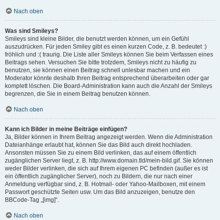
Nach oben
Was sind Smileys?
Smileys sind kleine Bilder, die benutzt werden können, um ein Gefühl
auszudrücken. Für jeden Smiley gibt es einen kurzen Code, z. B. bedeutet :)
fröhlich und :( traurig. Die Liste aller Smileys können Sie beim Verfassen eines
Beitrags sehen. Versuchen Sie bitte trotzdem, Smileys nicht zu häufig zu
benutzen, sie können einen Beitrag schnell unlesbar machen und ein
Moderator könnte deshalb Ihren Beitrag entsprechend überarbeiten oder gar
komplett löschen. Die Board-Administration kann auch die Anzahl der Smileys
begrenzen, die Sie in einem Beitrag benutzen können.
Nach oben
Kann ich Bilder in meine Beiträge einfügen?
Ja, Bilder können in Ihrem Beitrag angezeigt werden. Wenn die Administration
Dateianhänge erlaubt hat, können Sie das Bild auch direkt hochladen.
Ansonsten müssen Sie zu einem Bild verlinken, das auf einem öffentlich
zugänglichen Server liegt, z. B. http://www.domain.tld/mein-bild.gif. Sie können
weder Bilder verlinken, die sich auf Ihrem eigenen PC befinden (außer es ist
ein öffentlich zugänglicher Server), noch zu Bildern, die nur nach einer
Anmeldung verfügbar sind, z. B. Hotmail- oder Yahoo-Mailboxen, mit einem
Passwort geschützte Seiten usw. Um das Bild anzuzeigen, benutze den
BBCode-Tag „[img]“.
Nach oben