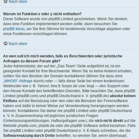
Nach oben
Warum ist Funktion x oder y nicht enthalten?
Diese Software wurde von phpBB Limited geschrieben. Wenn Sie denken,
dass eine Funktion implementiert werden sollte, dann besuchen Sie
phpBB Ideas
, wo Sie Ihre Stimme für bestehende Vorschläge abgeben oder
neue Funktionen vorschlagen können.
Nach oben
An wen soll ich mich wenden, falls es Beschwerden oder juristische
Anfragen zu diesem Forum gibt?
Jeder Administrator, der auf der „Das Team“-Seite aufgeführt ist, ist ein
geeigneter Kontakt für Ihre Beschwerde. Wenn Sie so keine Antwort erhalten,
sollten Sie den Besitzer der Domain kontaktieren (führen Sie dazu eine
„WHOIS“-Abfrage
durch) oder — falls diese Seite bei einem kostenlosen
Webhoster wie z. B. Yahoo!, free.fr, funpic.de usw. liegt — den Support oder
den Abuse-Kontakt des betreffenden Dienstes. Bitte beachten Sie, dass phpBB
Limited (phpBB.com) und phpBB Deutschland e. V. (phpBB.de)
absolut keinen
Einfluss
auf die Benutzung oder den oder die Benutzer der Forensoftware
haben und dafür in keiner Weise zur Verantwortung herangezogen werden
können. Kontaktieren Sie daher nie phpBB Limited oder phpBB Deutschland
e. V. in Zusammenhang mit jeglichen juristischen Fragen
(Unterlassungserklärungen, Haftungsfragen usw.), die
sich nicht direkt
auf die
Website phpbb.com, phpbb.de oder die phpBB-Software selbst beziehen. Falls
Sie phpBB Limited oder phpBB Deutschland e. V. E-Mails schreiben, die die
Softwarenutzung durch Dritte
betreffen, so werden Sie, wenn überhaupt,