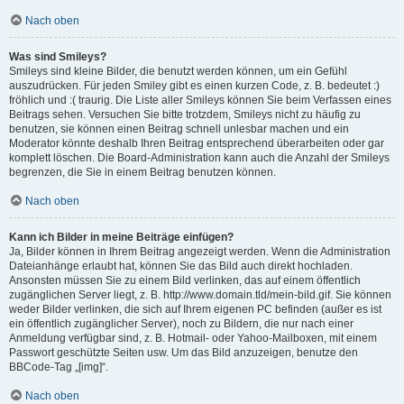
Nach oben
Was sind Smileys?
Smileys sind kleine Bilder, die benutzt werden können, um ein Gefühl
auszudrücken. Für jeden Smiley gibt es einen kurzen Code, z. B. bedeutet :)
fröhlich und :( traurig. Die Liste aller Smileys können Sie beim Verfassen eines
Beitrags sehen. Versuchen Sie bitte trotzdem, Smileys nicht zu häufig zu
benutzen, sie können einen Beitrag schnell unlesbar machen und ein
Moderator könnte deshalb Ihren Beitrag entsprechend überarbeiten oder gar
komplett löschen. Die Board-Administration kann auch die Anzahl der Smileys
begrenzen, die Sie in einem Beitrag benutzen können.
Nach oben
Kann ich Bilder in meine Beiträge einfügen?
Ja, Bilder können in Ihrem Beitrag angezeigt werden. Wenn die Administration
Dateianhänge erlaubt hat, können Sie das Bild auch direkt hochladen.
Ansonsten müssen Sie zu einem Bild verlinken, das auf einem öffentlich
zugänglichen Server liegt, z. B. http://www.domain.tld/mein-bild.gif. Sie können
weder Bilder verlinken, die sich auf Ihrem eigenen PC befinden (außer es ist
ein öffentlich zugänglicher Server), noch zu Bildern, die nur nach einer
Anmeldung verfügbar sind, z. B. Hotmail- oder Yahoo-Mailboxen, mit einem
Passwort geschützte Seiten usw. Um das Bild anzuzeigen, benutze den
BBCode-Tag „[img]“.
Nach oben