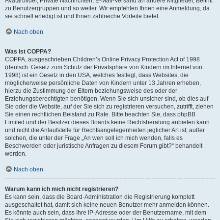
Avatarbilder, Private Nachrichten, E-Mail-Versand an andere Mitglieder, Beitritt
zu Benutzergruppen und so weiter. Wir empfehlen Ihnen eine Anmeldung, da
sie schnell erledigt ist und Ihnen zahlreiche Vorteile bietet.
Nach oben
Was ist COPPA?
COPPA, ausgeschrieben Children’s Online Privacy Protection Act of 1998
(deutsch: Gesetz zum Schutz der Privatsphäre von Kindern im Internet von
1998) ist ein Gesetz in den USA, welches festlegt, dass Websites, die
möglicherweise persönliche Daten von Kindern unter 13 Jahren erheben,
hierzu die Zustimmung der Eltern beziehungsweise des oder der
Erziehungsberechtigten benötigen. Wenn Sie sich unsicher sind, ob dies auf
Sie oder die Website, auf der Sie sich zu registrieren versuchen, zutrifft, ziehen
Sie einen rechtlichen Beistand zu Rate. Bitte beachten Sie, dass phpBB
Limited und der Besitzer dieses Boards keine Rechtsberatung anbieten kann
und nicht die Anlaufstelle für Rechtsangelegenheiten jeglicher Art ist; außer
solchen, die unter der Frage „An wen soll ich mich wenden, falls es
Beschwerden oder juristische Anfragen zu diesem Forum gibt?“ behandelt
werden.
Nach oben
Warum kann ich mich nicht registrieren?
Es kann sein, dass die Board-Administration die Registrierung komplett
ausgeschaltet hat, damit sich keine neuen Benutzer mehr anmelden können.
Es könnte auch sein, dass Ihre IP-Adresse oder der Benutzername, mit dem