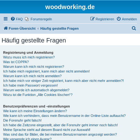
woodworking.de
FAQ
Forumsregeln
Registrieren
Anmelden
S
Foren-Übersicht
Häufig gestellte Fragen
u
Häufig gestellte Fragen
c
h
Registrierung und Anmeldung
Wozu muss ich mich registrieren?
e
Was ist COPPA?
Warum kann ich mich nicht registrieren?
Ich habe mich registriert, kann mich aber nicht anmelden!
Warum kann ich mich nicht anmelden?
Ich habe mich vor einiger Zeit registriert, kann mich aber nicht mehr anmelden?!
Ich habe mein Passwort vergessen!
Warum werde ich automatisch abgemeldet?
Wozu ist die Funktion „Alle Cookies löschen“?
Benutzerpräferenzen und -einstellungen
Wie kann ich meine Einstellungen ändern?
Wie kann ich verhindern, dass mein Benutzername in der Online-Liste auftaucht?
Die Forenuhr geht falsch!
Ich habe die Zeitzone eingestellt, aber die Forenuhr geht immer noch falsch!
Meine Sprache steht auf diesem Board nicht zur Auswahl!
Was sind das für Bilder, die bei meinem Benutzernamen angezeigt werden?
Wie verwende ich einen Avatar?