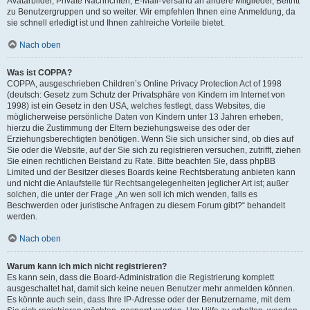
Avatarbilder, Private Nachrichten, E-Mail-Versand an andere Mitglieder, Beitritt
zu Benutzergruppen und so weiter. Wir empfehlen Ihnen eine Anmeldung, da
sie schnell erledigt ist und Ihnen zahlreiche Vorteile bietet.
Nach oben
Was ist COPPA?
COPPA, ausgeschrieben Children’s Online Privacy Protection Act of 1998
(deutsch: Gesetz zum Schutz der Privatsphäre von Kindern im Internet von
1998) ist ein Gesetz in den USA, welches festlegt, dass Websites, die
möglicherweise persönliche Daten von Kindern unter 13 Jahren erheben,
hierzu die Zustimmung der Eltern beziehungsweise des oder der
Erziehungsberechtigten benötigen. Wenn Sie sich unsicher sind, ob dies auf
Sie oder die Website, auf der Sie sich zu registrieren versuchen, zutrifft, ziehen
Sie einen rechtlichen Beistand zu Rate. Bitte beachten Sie, dass phpBB
Limited und der Besitzer dieses Boards keine Rechtsberatung anbieten kann
und nicht die Anlaufstelle für Rechtsangelegenheiten jeglicher Art ist; außer
solchen, die unter der Frage „An wen soll ich mich wenden, falls es
Beschwerden oder juristische Anfragen zu diesem Forum gibt?“ behandelt
werden.
Nach oben
Warum kann ich mich nicht registrieren?
Es kann sein, dass die Board-Administration die Registrierung komplett
ausgeschaltet hat, damit sich keine neuen Benutzer mehr anmelden können.
Es könnte auch sein, dass Ihre IP-Adresse oder der Benutzername, mit dem