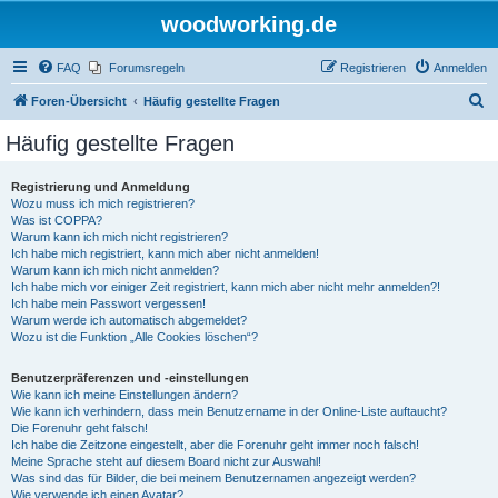
woodworking.de
FAQ
Forumsregeln
Registrieren
Anmelden
S
Foren-Übersicht
Häufig gestellte Fragen
u
Häufig gestellte Fragen
c
h
Registrierung und Anmeldung
Wozu muss ich mich registrieren?
e
Was ist COPPA?
Warum kann ich mich nicht registrieren?
Ich habe mich registriert, kann mich aber nicht anmelden!
Warum kann ich mich nicht anmelden?
Ich habe mich vor einiger Zeit registriert, kann mich aber nicht mehr anmelden?!
Ich habe mein Passwort vergessen!
Warum werde ich automatisch abgemeldet?
Wozu ist die Funktion „Alle Cookies löschen“?
Benutzerpräferenzen und -einstellungen
Wie kann ich meine Einstellungen ändern?
Wie kann ich verhindern, dass mein Benutzername in der Online-Liste auftaucht?
Die Forenuhr geht falsch!
Ich habe die Zeitzone eingestellt, aber die Forenuhr geht immer noch falsch!
Meine Sprache steht auf diesem Board nicht zur Auswahl!
Was sind das für Bilder, die bei meinem Benutzernamen angezeigt werden?
Wie verwende ich einen Avatar?