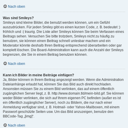
Nach oben
Was sind Smileys?
Smileys sind kleine Bilder, die benutzt werden können, um ein Gefühl
auszudrücken. Für jeden Smiley gibt es einen kurzen Code, z. B. bedeutet :)
fröhlich und :( traurig. Die Liste aller Smileys können Sie beim Verfassen eines
Beitrags sehen. Versuchen Sie bitte trotzdem, Smileys nicht zu häufig zu
benutzen, sie können einen Beitrag schnell unlesbar machen und ein
Moderator könnte deshalb Ihren Beitrag entsprechend überarbeiten oder gar
komplett löschen. Die Board-Administration kann auch die Anzahl der Smileys
begrenzen, die Sie in einem Beitrag benutzen können.
Nach oben
Kann ich Bilder in meine Beiträge einfügen?
Ja, Bilder können in Ihrem Beitrag angezeigt werden. Wenn die Administration
Dateianhänge erlaubt hat, können Sie das Bild auch direkt hochladen.
Ansonsten müssen Sie zu einem Bild verlinken, das auf einem öffentlich
zugänglichen Server liegt, z. B. http://www.domain.tld/mein-bild.gif. Sie können
weder Bilder verlinken, die sich auf Ihrem eigenen PC befinden (außer es ist
ein öffentlich zugänglicher Server), noch zu Bildern, die nur nach einer
Anmeldung verfügbar sind, z. B. Hotmail- oder Yahoo-Mailboxen, mit einem
Passwort geschützte Seiten usw. Um das Bild anzuzeigen, benutze den
BBCode-Tag „[img]“.
Nach oben