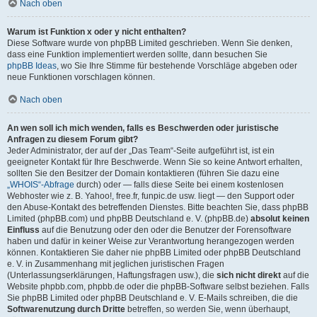
Nach oben
Warum ist Funktion x oder y nicht enthalten?
Diese Software wurde von phpBB Limited geschrieben. Wenn Sie denken,
dass eine Funktion implementiert werden sollte, dann besuchen Sie
phpBB Ideas
, wo Sie Ihre Stimme für bestehende Vorschläge abgeben oder
neue Funktionen vorschlagen können.
Nach oben
An wen soll ich mich wenden, falls es Beschwerden oder juristische
Anfragen zu diesem Forum gibt?
Jeder Administrator, der auf der „Das Team“-Seite aufgeführt ist, ist ein
geeigneter Kontakt für Ihre Beschwerde. Wenn Sie so keine Antwort erhalten,
sollten Sie den Besitzer der Domain kontaktieren (führen Sie dazu eine
„WHOIS“-Abfrage
durch) oder — falls diese Seite bei einem kostenlosen
Webhoster wie z. B. Yahoo!, free.fr, funpic.de usw. liegt — den Support oder
den Abuse-Kontakt des betreffenden Dienstes. Bitte beachten Sie, dass phpBB
Limited (phpBB.com) und phpBB Deutschland e. V. (phpBB.de)
absolut keinen
Einfluss
auf die Benutzung oder den oder die Benutzer der Forensoftware
haben und dafür in keiner Weise zur Verantwortung herangezogen werden
können. Kontaktieren Sie daher nie phpBB Limited oder phpBB Deutschland
e. V. in Zusammenhang mit jeglichen juristischen Fragen
(Unterlassungserklärungen, Haftungsfragen usw.), die
sich nicht direkt
auf die
Website phpbb.com, phpbb.de oder die phpBB-Software selbst beziehen. Falls
Sie phpBB Limited oder phpBB Deutschland e. V. E-Mails schreiben, die die
Softwarenutzung durch Dritte
betreffen, so werden Sie, wenn überhaupt,