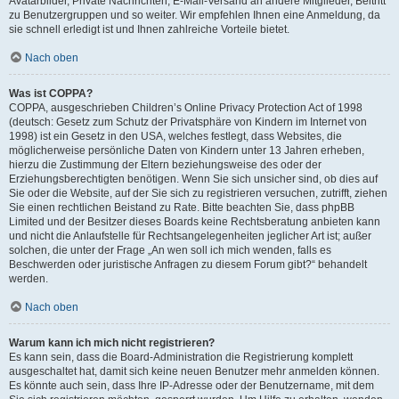
Avatarbilder, Private Nachrichten, E-Mail-Versand an andere Mitglieder, Beitritt
zu Benutzergruppen und so weiter. Wir empfehlen Ihnen eine Anmeldung, da
sie schnell erledigt ist und Ihnen zahlreiche Vorteile bietet.
Nach oben
Was ist COPPA?
COPPA, ausgeschrieben Children’s Online Privacy Protection Act of 1998
(deutsch: Gesetz zum Schutz der Privatsphäre von Kindern im Internet von
1998) ist ein Gesetz in den USA, welches festlegt, dass Websites, die
möglicherweise persönliche Daten von Kindern unter 13 Jahren erheben,
hierzu die Zustimmung der Eltern beziehungsweise des oder der
Erziehungsberechtigten benötigen. Wenn Sie sich unsicher sind, ob dies auf
Sie oder die Website, auf der Sie sich zu registrieren versuchen, zutrifft, ziehen
Sie einen rechtlichen Beistand zu Rate. Bitte beachten Sie, dass phpBB
Limited und der Besitzer dieses Boards keine Rechtsberatung anbieten kann
und nicht die Anlaufstelle für Rechtsangelegenheiten jeglicher Art ist; außer
solchen, die unter der Frage „An wen soll ich mich wenden, falls es
Beschwerden oder juristische Anfragen zu diesem Forum gibt?“ behandelt
werden.
Nach oben
Warum kann ich mich nicht registrieren?
Es kann sein, dass die Board-Administration die Registrierung komplett
ausgeschaltet hat, damit sich keine neuen Benutzer mehr anmelden können.
Es könnte auch sein, dass Ihre IP-Adresse oder der Benutzername, mit dem