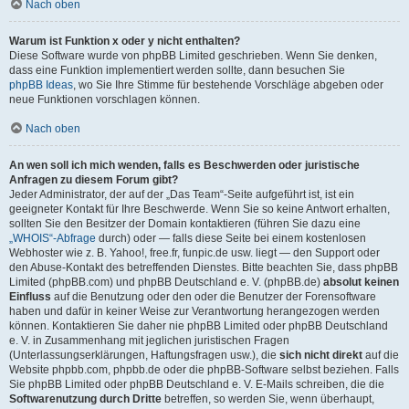
Nach oben
Warum ist Funktion x oder y nicht enthalten?
Diese Software wurde von phpBB Limited geschrieben. Wenn Sie denken,
dass eine Funktion implementiert werden sollte, dann besuchen Sie
phpBB Ideas
, wo Sie Ihre Stimme für bestehende Vorschläge abgeben oder
neue Funktionen vorschlagen können.
Nach oben
An wen soll ich mich wenden, falls es Beschwerden oder juristische
Anfragen zu diesem Forum gibt?
Jeder Administrator, der auf der „Das Team“-Seite aufgeführt ist, ist ein
geeigneter Kontakt für Ihre Beschwerde. Wenn Sie so keine Antwort erhalten,
sollten Sie den Besitzer der Domain kontaktieren (führen Sie dazu eine
„WHOIS“-Abfrage
durch) oder — falls diese Seite bei einem kostenlosen
Webhoster wie z. B. Yahoo!, free.fr, funpic.de usw. liegt — den Support oder
den Abuse-Kontakt des betreffenden Dienstes. Bitte beachten Sie, dass phpBB
Limited (phpBB.com) und phpBB Deutschland e. V. (phpBB.de)
absolut keinen
Einfluss
auf die Benutzung oder den oder die Benutzer der Forensoftware
haben und dafür in keiner Weise zur Verantwortung herangezogen werden
können. Kontaktieren Sie daher nie phpBB Limited oder phpBB Deutschland
e. V. in Zusammenhang mit jeglichen juristischen Fragen
(Unterlassungserklärungen, Haftungsfragen usw.), die
sich nicht direkt
auf die
Website phpbb.com, phpbb.de oder die phpBB-Software selbst beziehen. Falls
Sie phpBB Limited oder phpBB Deutschland e. V. E-Mails schreiben, die die
Softwarenutzung durch Dritte
betreffen, so werden Sie, wenn überhaupt,