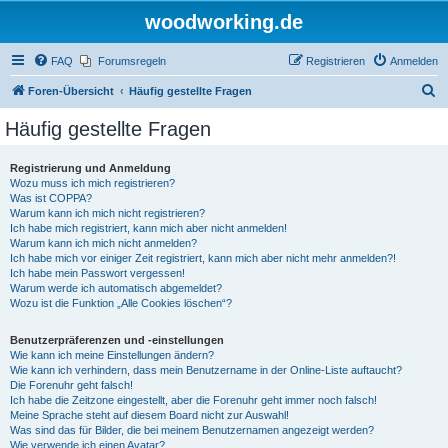
woodworking.de
FAQ
Forumsregeln
Registrieren
Anmelden
S
Foren-Übersicht
Häufig gestellte Fragen
u
Häufig gestellte Fragen
c
h
Registrierung und Anmeldung
Wozu muss ich mich registrieren?
e
Was ist COPPA?
Warum kann ich mich nicht registrieren?
Ich habe mich registriert, kann mich aber nicht anmelden!
Warum kann ich mich nicht anmelden?
Ich habe mich vor einiger Zeit registriert, kann mich aber nicht mehr anmelden?!
Ich habe mein Passwort vergessen!
Warum werde ich automatisch abgemeldet?
Wozu ist die Funktion „Alle Cookies löschen“?
Benutzerpräferenzen und -einstellungen
Wie kann ich meine Einstellungen ändern?
Wie kann ich verhindern, dass mein Benutzername in der Online-Liste auftaucht?
Die Forenuhr geht falsch!
Ich habe die Zeitzone eingestellt, aber die Forenuhr geht immer noch falsch!
Meine Sprache steht auf diesem Board nicht zur Auswahl!
Was sind das für Bilder, die bei meinem Benutzernamen angezeigt werden?
Wie verwende ich einen Avatar?