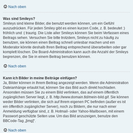
Nach oben
Was sind Smileys?
Smileys sind kleine Bilder, die benutzt werden können, um ein Gefühl
auszudrücken. Für jeden Smiley gibt es einen kurzen Code, z. B. bedeutet :)
fröhlich und :( traurig. Die Liste aller Smileys können Sie beim Verfassen eines
Beitrags sehen. Versuchen Sie bitte trotzdem, Smileys nicht zu häufig zu
benutzen, sie können einen Beitrag schnell unlesbar machen und ein
Moderator könnte deshalb Ihren Beitrag entsprechend überarbeiten oder gar
komplett löschen. Die Board-Administration kann auch die Anzahl der Smileys
begrenzen, die Sie in einem Beitrag benutzen können.
Nach oben
Kann ich Bilder in meine Beiträge einfügen?
Ja, Bilder können in Ihrem Beitrag angezeigt werden. Wenn die Administration
Dateianhänge erlaubt hat, können Sie das Bild auch direkt hochladen.
Ansonsten müssen Sie zu einem Bild verlinken, das auf einem öffentlich
zugänglichen Server liegt, z. B. http://www.domain.tld/mein-bild.gif. Sie können
weder Bilder verlinken, die sich auf Ihrem eigenen PC befinden (außer es ist
ein öffentlich zugänglicher Server), noch zu Bildern, die nur nach einer
Anmeldung verfügbar sind, z. B. Hotmail- oder Yahoo-Mailboxen, mit einem
Passwort geschützte Seiten usw. Um das Bild anzuzeigen, benutze den
BBCode-Tag „[img]“.
Nach oben