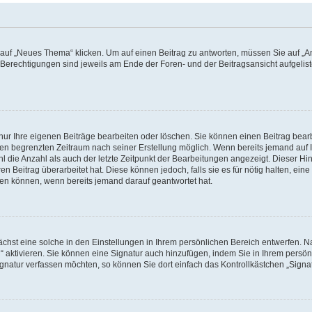
f „Neues Thema“ klicken. Um auf einen Beitrag zu antworten, müssen Sie auf „Ant
e Berechtigungen sind jeweils am Ende der Foren- und der Beitragsansicht aufgeliste
nur Ihre eigenen Beiträge bearbeiten oder löschen. Sie können einen Beitrag bear
nen begrenzten Zeitraum nach seiner Erstellung möglich. Wenn bereits jemand auf Ih
 die Anzahl als auch der letzte Zeitpunkt der Bearbeitungen angezeigt. Dieser Hi
 Beitrag überarbeitet hat. Diese können jedoch, falls sie es für nötig halten, eine 
hen können, wenn bereits jemand darauf geantwortet hat.
hst eine solche in den Einstellungen in Ihrem persönlichen Bereich entwerfen. Na
 aktivieren. Sie können eine Signatur auch hinzufügen, indem Sie in Ihrem persö
gnatur verfassen möchten, so können Sie dort einfach das Kontrollkästchen „Signa