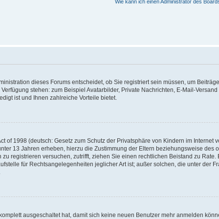
Wie kann ich einen Administrator des Board
nistration dieses Forums entscheidet, ob Sie registriert sein müssen, um Beiträge z
ur Verfügung stehen: zum Beispiel Avatarbilder, Private Nachrichten, E-Mail-Versand
igt ist und Ihnen zahlreiche Vorteile bietet.
t of 1998 (deutsch: Gesetz zum Schutz der Privatsphäre von Kindern im Internet vo
unter 13 Jahren erheben, hierzu die Zustimmung der Eltern beziehungsweise des o
h zu registrieren versuchen, zutrifft, ziehen Sie einen rechtlichen Beistand zu Rat
stelle für Rechtsangelegenheiten jeglicher Art ist; außer solchen, die unter der 
.
 komplett ausgeschaltet hat, damit sich keine neuen Benutzer mehr anmelden könne