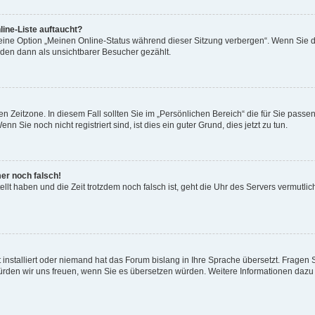
ine-Liste auftaucht?
 eine Option „Meinen Online-Status während dieser Sitzung verbergen“. Wenn Sie d
rden dann als unsichtbarer Besucher gezählt.
n Zeitzone. In diesem Fall sollten Sie im „Persönlichen Bereich“ die für Sie passend
 Sie noch nicht registriert sind, ist dies ein guter Grund, dies jetzt zu tun.
mer noch falsch!
ellt haben und die Zeit trotzdem noch falsch ist, geht die Uhr des Servers vermutlic
 installiert oder niemand hat das Forum bislang in Ihre Sprache übersetzt. Fragen 
t, würden wir uns freuen, wenn Sie es übersetzen würden. Weitere Informationen da