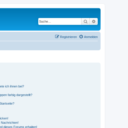
Suche
Erweiterte Suche
Registrieren
Anmelden
ete ich ihnen bei?
en farbig dargestellt?
tartseite?
icken!
 Nachrichten!
ed dieses Forums erhalten!