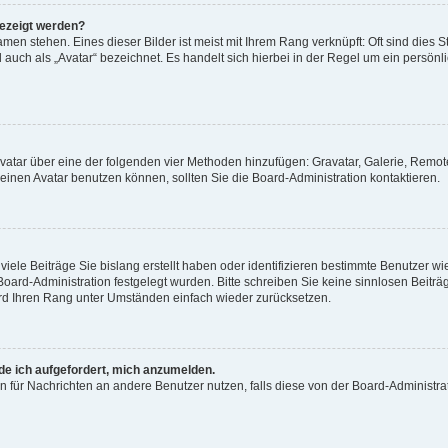
gezeigt werden?
men stehen. Eines dieser Bilder ist meist mit Ihrem Rang verknüpft: Oft sind dies S
auch als „Avatar“ bezeichnet. Es handelt sich hierbei in der Regel um ein persönl
 Avatar über eine der folgenden vier Methoden hinzufügen: Gravatar, Galerie, Rem
inen Avatar benutzen können, sollten Sie die Board-Administration kontaktieren.
iele Beiträge Sie bislang erstellt haben oder identifizieren bestimmte Benutzer
 Board-Administration festgelegt wurden. Bitte schreiben Sie keine sinnlosen Beit
wird Ihren Rang unter Umständen einfach wieder zurücksetzen.
rde ich aufgefordert, mich anzumelden.
ion für Nachrichten an andere Benutzer nutzen, falls diese von der Board-Administ