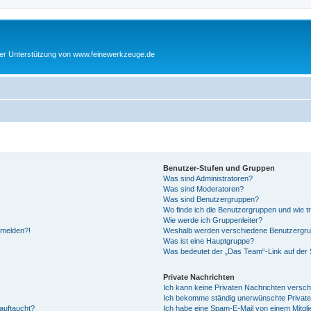
cher Unterstützung von www.feinewerkzeuge.de
Benutzer-Stufen und Gruppen
Was sind Administratoren?
Was sind Moderatoren?
Was sind Benutzergruppen?
Wo finde ich die Benutzergruppen und wie tr
Wie werde ich Gruppenleiter?
anmelden?!
Weshalb werden verschiedene Benutzergrupp
Was ist eine Hauptgruppe?
Was bedeutet der „Das Team“-Link auf der S
Private Nachrichten
Ich kann keine Privaten Nachrichten versch
Ich bekomme ständig unerwünschte Private
auftaucht?
Ich habe eine Spam-E-Mail von einem Mitgli