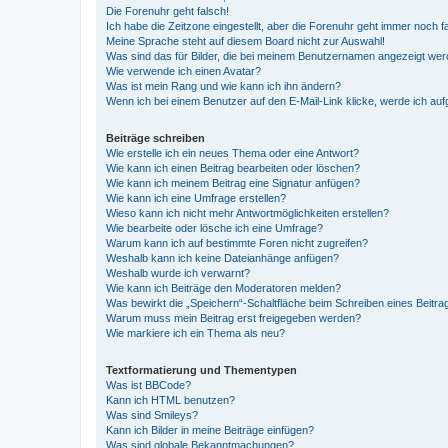
Die Forenuhr geht falsch!
Ich habe die Zeitzone eingestellt, aber die Forenuhr geht immer noch f
Meine Sprache steht auf diesem Board nicht zur Auswahl!
Was sind das für Bilder, die bei meinem Benutzernamen angezeigt we
Wie verwende ich einen Avatar?
Was ist mein Rang und wie kann ich ihn ändern?
Wenn ich bei einem Benutzer auf den E-Mail-Link klicke, werde ich au
Beiträge schreiben
Wie erstelle ich ein neues Thema oder eine Antwort?
Wie kann ich einen Beitrag bearbeiten oder löschen?
Wie kann ich meinem Beitrag eine Signatur anfügen?
Wie kann ich eine Umfrage erstellen?
Wieso kann ich nicht mehr Antwortmöglichkeiten erstellen?
Wie bearbeite oder lösche ich eine Umfrage?
Warum kann ich auf bestimmte Foren nicht zugreifen?
Weshalb kann ich keine Dateianhänge anfügen?
Weshalb wurde ich verwarnt?
Wie kann ich Beiträge den Moderatoren melden?
Was bewirkt die „Speichern“-Schaltfläche beim Schreiben eines Beitra
Warum muss mein Beitrag erst freigegeben werden?
Wie markiere ich ein Thema als neu?
Textformatierung und Thementypen
Was ist BBCode?
Kann ich HTML benutzen?
Was sind Smileys?
Kann ich Bilder in meine Beiträge einfügen?
Was sind globale Bekanntmachungen?