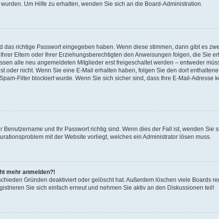
 wurden. Um Hilfe zu erhalten, wenden Sie sich an die Board-Administration.
nd das richtige Passwort eingegeben haben. Wenn diese stimmen, dann gibt es zw
Ihrer Eltern oder Ihrer Erziehungsberechtigten den Anweisungen folgen, die Sie erh
üssen alle neu angemeldeten Mitglieder erst freigeschaltet werden – entweder müsse
 ist oder nicht. Wenn Sie eine E-Mail erhalten haben, folgen Sie den dort enthalte
pam-Filter blockiert wurde. Wenn Sie sich sicher sind, dass Ihre E-Mail-Adresse 
hr Benutzername und Ihr Passwort richtig sind. Wenn dies der Fall ist, wenden Sie
gurationsproblem mit der Website vorliegt, welches ein Administrator lösen muss.
icht mehr anmelden?!
schieden Gründen deaktiviert oder gelöscht hat. Außerdem löschen viele Boards reg
strieren Sie sich einfach erneut und nehmen Sie aktiv an den Diskussionen teil!