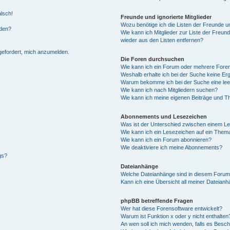
alsch!
Freunde und ignorierte Mitglieder
Wozu benötige ich die Listen der Freunde un
rden?
Wie kann ich Mitglieder zur Liste der Freund
wieder aus den Listen entfernen?
fgefordert, mich anzumelden.
Die Foren durchsuchen
Wie kann ich ein Forum oder mehrere For
Weshalb erhalte ich bei der Suche keine Er
Warum bekomme ich bei der Suche eine lee
Wie kann ich nach Mitgliedern suchen?
Wie kann ich meine eigenen Beiträge und T
Abonnements und Lesezeichen
Was ist der Unterschied zwischen einem L
Wie kann ich ein Lesezeichen auf ein Them
Wie kann ich ein Forum abonnieren?
Wie deaktiviere ich meine Abonnements?
gs?
Dateianhänge
Welche Dateianhänge sind in diesem Forum
Kann ich eine Übersicht all meiner Dateian
phpBB betreffende Fragen
Wer hat diese Forensoftware entwickelt?
Warum ist Funktion x oder y nicht enthalten
An wen soll ich mich wenden, falls es Besc