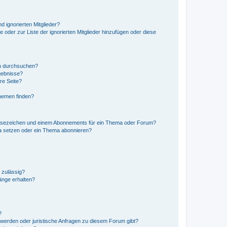
d ignorierten Mitglieder?
e oder zur Liste der ignorierten Mitglieder hinzufügen oder diese
en durchsuchen?
gebnisse?
re Seite?
hemen finden?
esezeichen und einem Abonnements für ein Thema oder Forum?
a setzen oder ein Thema abonnieren?
 zulässig?
hänge erhalten?
?
hwerden oder juristische Anfragen zu diesem Forum gibt?