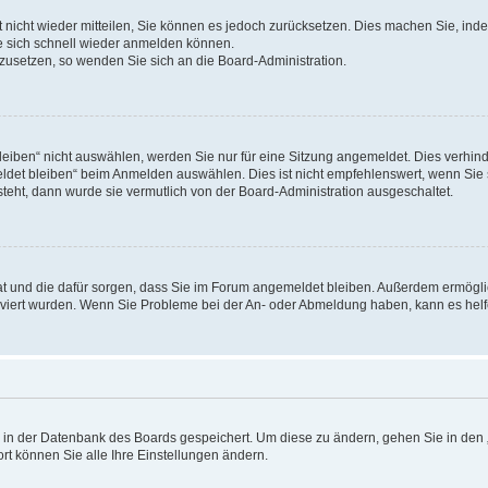
rt nicht wieder mitteilen, Sie können es jedoch zurücksetzen. Dies machen Sie, in
e sich schnell wieder anmelden können.
ckzusetzen, so wenden Sie sich an die Board-Administration.
ben“ nicht auswählen, werden Sie nur für eine Sitzung angemeldet. Dies verhinde
et bleiben“ beim Anmelden auswählen. Dies ist nicht empfehlenswert, wenn Sie s
steht, dann wurde sie vermutlich von der Board-Administration ausgeschaltet.
 hat und die dafür sorgen, dass Sie im Forum angemeldet bleiben. Außerdem ermögl
ktiviert wurden. Wenn Sie Probleme bei der An- oder Abmeldung haben, kann es hel
en in der Datenbank des Boards gespeichert. Um diese zu ändern, gehen Sie in den 
rt können Sie alle Ihre Einstellungen ändern.