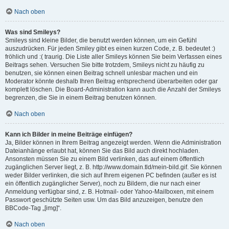
Nach oben
Was sind Smileys?
Smileys sind kleine Bilder, die benutzt werden können, um ein Gefühl
auszudrücken. Für jeden Smiley gibt es einen kurzen Code, z. B. bedeutet :)
fröhlich und :( traurig. Die Liste aller Smileys können Sie beim Verfassen eines
Beitrags sehen. Versuchen Sie bitte trotzdem, Smileys nicht zu häufig zu
benutzen, sie können einen Beitrag schnell unlesbar machen und ein
Moderator könnte deshalb Ihren Beitrag entsprechend überarbeiten oder gar
komplett löschen. Die Board-Administration kann auch die Anzahl der Smileys
begrenzen, die Sie in einem Beitrag benutzen können.
Nach oben
Kann ich Bilder in meine Beiträge einfügen?
Ja, Bilder können in Ihrem Beitrag angezeigt werden. Wenn die Administration
Dateianhänge erlaubt hat, können Sie das Bild auch direkt hochladen.
Ansonsten müssen Sie zu einem Bild verlinken, das auf einem öffentlich
zugänglichen Server liegt, z. B. http://www.domain.tld/mein-bild.gif. Sie können
weder Bilder verlinken, die sich auf Ihrem eigenen PC befinden (außer es ist
ein öffentlich zugänglicher Server), noch zu Bildern, die nur nach einer
Anmeldung verfügbar sind, z. B. Hotmail- oder Yahoo-Mailboxen, mit einem
Passwort geschützte Seiten usw. Um das Bild anzuzeigen, benutze den
BBCode-Tag „[img]“.
Nach oben