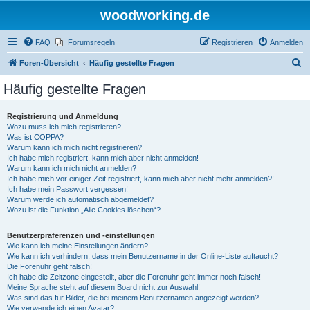
woodworking.de
FAQ
Forumsregeln
Registrieren
Anmelden
S
Foren-Übersicht
Häufig gestellte Fragen
u
Häufig gestellte Fragen
c
h
Registrierung und Anmeldung
Wozu muss ich mich registrieren?
e
Was ist COPPA?
Warum kann ich mich nicht registrieren?
Ich habe mich registriert, kann mich aber nicht anmelden!
Warum kann ich mich nicht anmelden?
Ich habe mich vor einiger Zeit registriert, kann mich aber nicht mehr anmelden?!
Ich habe mein Passwort vergessen!
Warum werde ich automatisch abgemeldet?
Wozu ist die Funktion „Alle Cookies löschen“?
Benutzerpräferenzen und -einstellungen
Wie kann ich meine Einstellungen ändern?
Wie kann ich verhindern, dass mein Benutzername in der Online-Liste auftaucht?
Die Forenuhr geht falsch!
Ich habe die Zeitzone eingestellt, aber die Forenuhr geht immer noch falsch!
Meine Sprache steht auf diesem Board nicht zur Auswahl!
Was sind das für Bilder, die bei meinem Benutzernamen angezeigt werden?
Wie verwende ich einen Avatar?