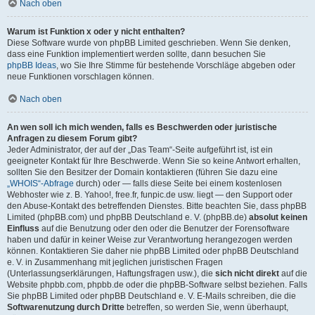
Nach oben
Warum ist Funktion x oder y nicht enthalten?
Diese Software wurde von phpBB Limited geschrieben. Wenn Sie denken,
dass eine Funktion implementiert werden sollte, dann besuchen Sie
phpBB Ideas
, wo Sie Ihre Stimme für bestehende Vorschläge abgeben oder
neue Funktionen vorschlagen können.
Nach oben
An wen soll ich mich wenden, falls es Beschwerden oder juristische
Anfragen zu diesem Forum gibt?
Jeder Administrator, der auf der „Das Team“-Seite aufgeführt ist, ist ein
geeigneter Kontakt für Ihre Beschwerde. Wenn Sie so keine Antwort erhalten,
sollten Sie den Besitzer der Domain kontaktieren (führen Sie dazu eine
„WHOIS“-Abfrage
durch) oder — falls diese Seite bei einem kostenlosen
Webhoster wie z. B. Yahoo!, free.fr, funpic.de usw. liegt — den Support oder
den Abuse-Kontakt des betreffenden Dienstes. Bitte beachten Sie, dass phpBB
Limited (phpBB.com) und phpBB Deutschland e. V. (phpBB.de)
absolut keinen
Einfluss
auf die Benutzung oder den oder die Benutzer der Forensoftware
haben und dafür in keiner Weise zur Verantwortung herangezogen werden
können. Kontaktieren Sie daher nie phpBB Limited oder phpBB Deutschland
e. V. in Zusammenhang mit jeglichen juristischen Fragen
(Unterlassungserklärungen, Haftungsfragen usw.), die
sich nicht direkt
auf die
Website phpbb.com, phpbb.de oder die phpBB-Software selbst beziehen. Falls
Sie phpBB Limited oder phpBB Deutschland e. V. E-Mails schreiben, die die
Softwarenutzung durch Dritte
betreffen, so werden Sie, wenn überhaupt,