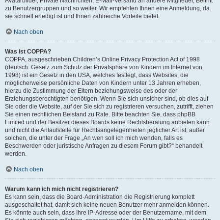
Avatarbilder, Private Nachrichten, E-Mail-Versand an andere Mitglieder, Beitritt
zu Benutzergruppen und so weiter. Wir empfehlen Ihnen eine Anmeldung, da
sie schnell erledigt ist und Ihnen zahlreiche Vorteile bietet.
Nach oben
Was ist COPPA?
COPPA, ausgeschrieben Children’s Online Privacy Protection Act of 1998
(deutsch: Gesetz zum Schutz der Privatsphäre von Kindern im Internet von
1998) ist ein Gesetz in den USA, welches festlegt, dass Websites, die
möglicherweise persönliche Daten von Kindern unter 13 Jahren erheben,
hierzu die Zustimmung der Eltern beziehungsweise des oder der
Erziehungsberechtigten benötigen. Wenn Sie sich unsicher sind, ob dies auf
Sie oder die Website, auf der Sie sich zu registrieren versuchen, zutrifft, ziehen
Sie einen rechtlichen Beistand zu Rate. Bitte beachten Sie, dass phpBB
Limited und der Besitzer dieses Boards keine Rechtsberatung anbieten kann
und nicht die Anlaufstelle für Rechtsangelegenheiten jeglicher Art ist; außer
solchen, die unter der Frage „An wen soll ich mich wenden, falls es
Beschwerden oder juristische Anfragen zu diesem Forum gibt?“ behandelt
werden.
Nach oben
Warum kann ich mich nicht registrieren?
Es kann sein, dass die Board-Administration die Registrierung komplett
ausgeschaltet hat, damit sich keine neuen Benutzer mehr anmelden können.
Es könnte auch sein, dass Ihre IP-Adresse oder der Benutzername, mit dem