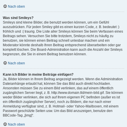
Nach oben
Was sind Smileys?
Smileys sind kleine Bilder, die benutzt werden können, um ein Gefühl
auszudrücken. Für jeden Smiley gibt es einen kurzen Code, z. B. bedeutet :)
fröhlich und :( traurig. Die Liste aller Smileys können Sie beim Verfassen eines
Beitrags sehen. Versuchen Sie bitte trotzdem, Smileys nicht zu häufig zu
benutzen, sie können einen Beitrag schnell unlesbar machen und ein
Moderator könnte deshalb Ihren Beitrag entsprechend überarbeiten oder gar
komplett löschen. Die Board-Administration kann auch die Anzahl der Smileys
begrenzen, die Sie in einem Beitrag benutzen können.
Nach oben
Kann ich Bilder in meine Beiträge einfügen?
Ja, Bilder können in Ihrem Beitrag angezeigt werden. Wenn die Administration
Dateianhänge erlaubt hat, können Sie das Bild auch direkt hochladen.
Ansonsten müssen Sie zu einem Bild verlinken, das auf einem öffentlich
zugänglichen Server liegt, z. B. http://www.domain.tld/mein-bild.gif. Sie können
weder Bilder verlinken, die sich auf Ihrem eigenen PC befinden (außer es ist
ein öffentlich zugänglicher Server), noch zu Bildern, die nur nach einer
Anmeldung verfügbar sind, z. B. Hotmail- oder Yahoo-Mailboxen, mit einem
Passwort geschützte Seiten usw. Um das Bild anzuzeigen, benutze den
BBCode-Tag „[img]“.
Nach oben