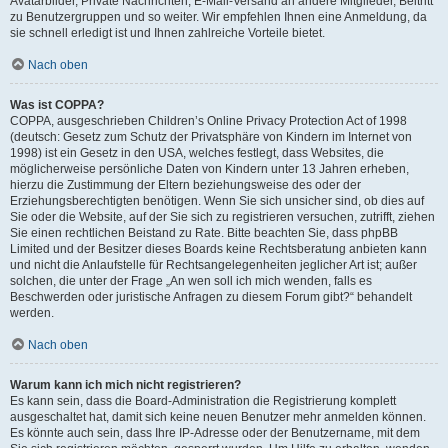
Avatarbilder, Private Nachrichten, E-Mail-Versand an andere Mitglieder, Beitritt
zu Benutzergruppen und so weiter. Wir empfehlen Ihnen eine Anmeldung, da
sie schnell erledigt ist und Ihnen zahlreiche Vorteile bietet.
Nach oben
Was ist COPPA?
COPPA, ausgeschrieben Children’s Online Privacy Protection Act of 1998
(deutsch: Gesetz zum Schutz der Privatsphäre von Kindern im Internet von
1998) ist ein Gesetz in den USA, welches festlegt, dass Websites, die
möglicherweise persönliche Daten von Kindern unter 13 Jahren erheben,
hierzu die Zustimmung der Eltern beziehungsweise des oder der
Erziehungsberechtigten benötigen. Wenn Sie sich unsicher sind, ob dies auf
Sie oder die Website, auf der Sie sich zu registrieren versuchen, zutrifft, ziehen
Sie einen rechtlichen Beistand zu Rate. Bitte beachten Sie, dass phpBB
Limited und der Besitzer dieses Boards keine Rechtsberatung anbieten kann
und nicht die Anlaufstelle für Rechtsangelegenheiten jeglicher Art ist; außer
solchen, die unter der Frage „An wen soll ich mich wenden, falls es
Beschwerden oder juristische Anfragen zu diesem Forum gibt?“ behandelt
werden.
Nach oben
Warum kann ich mich nicht registrieren?
Es kann sein, dass die Board-Administration die Registrierung komplett
ausgeschaltet hat, damit sich keine neuen Benutzer mehr anmelden können.
Es könnte auch sein, dass Ihre IP-Adresse oder der Benutzername, mit dem