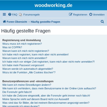
woodworking.de
FAQ
Forumsregeln
Registrieren
Anmelden
S
Foren-Übersicht
Häufig gestellte Fragen
u
Häufig gestellte Fragen
c
h
Registrierung und Anmeldung
Wozu muss ich mich registrieren?
e
Was ist COPPA?
Warum kann ich mich nicht registrieren?
Ich habe mich registriert, kann mich aber nicht anmelden!
Warum kann ich mich nicht anmelden?
Ich habe mich vor einiger Zeit registriert, kann mich aber nicht mehr anmelden?!
Ich habe mein Passwort vergessen!
Warum werde ich automatisch abgemeldet?
Wozu ist die Funktion „Alle Cookies löschen“?
Benutzerpräferenzen und -einstellungen
Wie kann ich meine Einstellungen ändern?
Wie kann ich verhindern, dass mein Benutzername in der Online-Liste auftaucht?
Die Forenuhr geht falsch!
Ich habe die Zeitzone eingestellt, aber die Forenuhr geht immer noch falsch!
Meine Sprache steht auf diesem Board nicht zur Auswahl!
Was sind das für Bilder, die bei meinem Benutzernamen angezeigt werden?
Wie verwende ich einen Avatar?