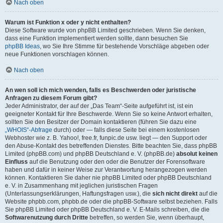
Nach oben
Warum ist Funktion x oder y nicht enthalten?
Diese Software wurde von phpBB Limited geschrieben. Wenn Sie denken,
dass eine Funktion implementiert werden sollte, dann besuchen Sie
phpBB Ideas
, wo Sie Ihre Stimme für bestehende Vorschläge abgeben oder
neue Funktionen vorschlagen können.
Nach oben
An wen soll ich mich wenden, falls es Beschwerden oder juristische
Anfragen zu diesem Forum gibt?
Jeder Administrator, der auf der „Das Team“-Seite aufgeführt ist, ist ein
geeigneter Kontakt für Ihre Beschwerde. Wenn Sie so keine Antwort erhalten,
sollten Sie den Besitzer der Domain kontaktieren (führen Sie dazu eine
„WHOIS“-Abfrage
durch) oder — falls diese Seite bei einem kostenlosen
Webhoster wie z. B. Yahoo!, free.fr, funpic.de usw. liegt — den Support oder
den Abuse-Kontakt des betreffenden Dienstes. Bitte beachten Sie, dass phpBB
Limited (phpBB.com) und phpBB Deutschland e. V. (phpBB.de)
absolut keinen
Einfluss
auf die Benutzung oder den oder die Benutzer der Forensoftware
haben und dafür in keiner Weise zur Verantwortung herangezogen werden
können. Kontaktieren Sie daher nie phpBB Limited oder phpBB Deutschland
e. V. in Zusammenhang mit jeglichen juristischen Fragen
(Unterlassungserklärungen, Haftungsfragen usw.), die
sich nicht direkt
auf die
Website phpbb.com, phpbb.de oder die phpBB-Software selbst beziehen. Falls
Sie phpBB Limited oder phpBB Deutschland e. V. E-Mails schreiben, die die
Softwarenutzung durch Dritte
betreffen, so werden Sie, wenn überhaupt,