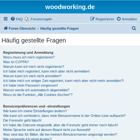
woodworking.de
FAQ
Forumsregeln
Registrieren
Anmelden
S
Foren-Übersicht
Häufig gestellte Fragen
u
Häufig gestellte Fragen
c
h
Registrierung und Anmeldung
Wozu muss ich mich registrieren?
e
Was ist COPPA?
Warum kann ich mich nicht registrieren?
Ich habe mich registriert, kann mich aber nicht anmelden!
Warum kann ich mich nicht anmelden?
Ich habe mich vor einiger Zeit registriert, kann mich aber nicht mehr anmelden?!
Ich habe mein Passwort vergessen!
Warum werde ich automatisch abgemeldet?
Wozu ist die Funktion „Alle Cookies löschen“?
Benutzerpräferenzen und -einstellungen
Wie kann ich meine Einstellungen ändern?
Wie kann ich verhindern, dass mein Benutzername in der Online-Liste auftaucht?
Die Forenuhr geht falsch!
Ich habe die Zeitzone eingestellt, aber die Forenuhr geht immer noch falsch!
Meine Sprache steht auf diesem Board nicht zur Auswahl!
Was sind das für Bilder, die bei meinem Benutzernamen angezeigt werden?
Wie verwende ich einen Avatar?