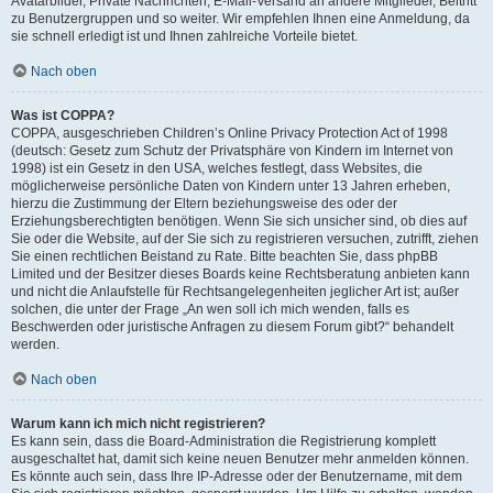
Avatarbilder, Private Nachrichten, E-Mail-Versand an andere Mitglieder, Beitritt
zu Benutzergruppen und so weiter. Wir empfehlen Ihnen eine Anmeldung, da
sie schnell erledigt ist und Ihnen zahlreiche Vorteile bietet.
Nach oben
Was ist COPPA?
COPPA, ausgeschrieben Children’s Online Privacy Protection Act of 1998
(deutsch: Gesetz zum Schutz der Privatsphäre von Kindern im Internet von
1998) ist ein Gesetz in den USA, welches festlegt, dass Websites, die
möglicherweise persönliche Daten von Kindern unter 13 Jahren erheben,
hierzu die Zustimmung der Eltern beziehungsweise des oder der
Erziehungsberechtigten benötigen. Wenn Sie sich unsicher sind, ob dies auf
Sie oder die Website, auf der Sie sich zu registrieren versuchen, zutrifft, ziehen
Sie einen rechtlichen Beistand zu Rate. Bitte beachten Sie, dass phpBB
Limited und der Besitzer dieses Boards keine Rechtsberatung anbieten kann
und nicht die Anlaufstelle für Rechtsangelegenheiten jeglicher Art ist; außer
solchen, die unter der Frage „An wen soll ich mich wenden, falls es
Beschwerden oder juristische Anfragen zu diesem Forum gibt?“ behandelt
werden.
Nach oben
Warum kann ich mich nicht registrieren?
Es kann sein, dass die Board-Administration die Registrierung komplett
ausgeschaltet hat, damit sich keine neuen Benutzer mehr anmelden können.
Es könnte auch sein, dass Ihre IP-Adresse oder der Benutzername, mit dem