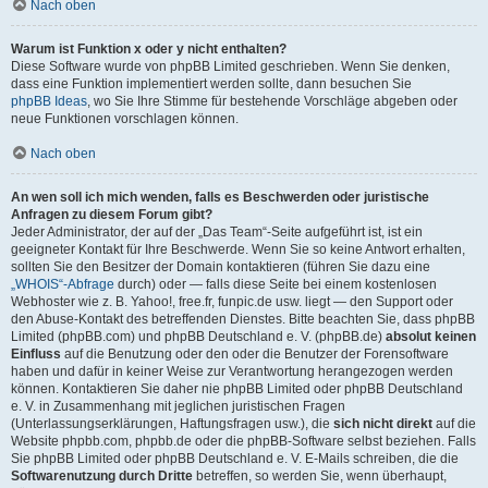
Nach oben
Warum ist Funktion x oder y nicht enthalten?
Diese Software wurde von phpBB Limited geschrieben. Wenn Sie denken,
dass eine Funktion implementiert werden sollte, dann besuchen Sie
phpBB Ideas
, wo Sie Ihre Stimme für bestehende Vorschläge abgeben oder
neue Funktionen vorschlagen können.
Nach oben
An wen soll ich mich wenden, falls es Beschwerden oder juristische
Anfragen zu diesem Forum gibt?
Jeder Administrator, der auf der „Das Team“-Seite aufgeführt ist, ist ein
geeigneter Kontakt für Ihre Beschwerde. Wenn Sie so keine Antwort erhalten,
sollten Sie den Besitzer der Domain kontaktieren (führen Sie dazu eine
„WHOIS“-Abfrage
durch) oder — falls diese Seite bei einem kostenlosen
Webhoster wie z. B. Yahoo!, free.fr, funpic.de usw. liegt — den Support oder
den Abuse-Kontakt des betreffenden Dienstes. Bitte beachten Sie, dass phpBB
Limited (phpBB.com) und phpBB Deutschland e. V. (phpBB.de)
absolut keinen
Einfluss
auf die Benutzung oder den oder die Benutzer der Forensoftware
haben und dafür in keiner Weise zur Verantwortung herangezogen werden
können. Kontaktieren Sie daher nie phpBB Limited oder phpBB Deutschland
e. V. in Zusammenhang mit jeglichen juristischen Fragen
(Unterlassungserklärungen, Haftungsfragen usw.), die
sich nicht direkt
auf die
Website phpbb.com, phpbb.de oder die phpBB-Software selbst beziehen. Falls
Sie phpBB Limited oder phpBB Deutschland e. V. E-Mails schreiben, die die
Softwarenutzung durch Dritte
betreffen, so werden Sie, wenn überhaupt,