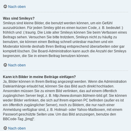
Nach oben
Was sind Smileys?
Smileys sind kleine Bilder, die benutzt werden können, um ein Gefühl
auszudrücken. Für jeden Smiley gibt es einen kurzen Code, z. B. bedeutet :)
fröhlich und :( traurig. Die Liste aller Smileys können Sie beim Verfassen eines
Beitrags sehen. Versuchen Sie bitte trotzdem, Smileys nicht zu häufig zu
benutzen, sie können einen Beitrag schnell unlesbar machen und ein
Moderator könnte deshalb Ihren Beitrag entsprechend überarbeiten oder gar
komplett löschen. Die Board-Administration kann auch die Anzahl der Smileys
begrenzen, die Sie in einem Beitrag benutzen können.
Nach oben
Kann ich Bilder in meine Beiträge einfügen?
Ja, Bilder können in Ihrem Beitrag angezeigt werden. Wenn die Administration
Dateianhänge erlaubt hat, können Sie das Bild auch direkt hochladen.
Ansonsten müssen Sie zu einem Bild verlinken, das auf einem öffentlich
zugänglichen Server liegt, z. B. http://www.domain.tld/mein-bild.gif. Sie können
weder Bilder verlinken, die sich auf Ihrem eigenen PC befinden (außer es ist
ein öffentlich zugänglicher Server), noch zu Bildern, die nur nach einer
Anmeldung verfügbar sind, z. B. Hotmail- oder Yahoo-Mailboxen, mit einem
Passwort geschützte Seiten usw. Um das Bild anzuzeigen, benutze den
BBCode-Tag „[img]“.
Nach oben