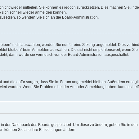
rt nicht wieder mitteilen, Sie können es jedoch zurücksetzen. Dies machen Sie, in
e sich schnell wieder anmelden können.
ckzusetzen, so wenden Sie sich an die Board-Administration.
ben“ nicht auswählen, werden Sie nur für eine Sitzung angemeldet. Dies verhinde
et bleiben“ beim Anmelden auswählen. Dies ist nicht empfehlenswert, wenn Sie s
steht, dann wurde sie vermutlich von der Board-Administration ausgeschaltet.
 hat und die dafür sorgen, dass Sie im Forum angemeldet bleiben. Außerdem ermögl
ktiviert wurden. Wenn Sie Probleme bei der An- oder Abmeldung haben, kann es hel
en in der Datenbank des Boards gespeichert. Um diese zu ändern, gehen Sie in den 
rt können Sie alle Ihre Einstellungen ändern.