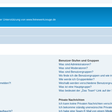
cher Unterstützung von www.feinewerkzeuge.de
Benutzer-Stufen und Gruppen
Was sind Administratoren?
Was sind Moderatoren?
Was sind Benutzergruppen?
Wo finde ich die Benutzergruppen und wie tr
Wie werde ich Gruppenleiter?
anmelden?!
Weshalb werden verschiedene Benutzergrupp
Was ist eine Hauptgruppe?
Was bedeutet der „Das Team“-Link auf der S
Private Nachrichten
Ich kann keine Privaten Nachrichten versch
Ich bekomme ständig unerwünschte Private
auftaucht?
Ich habe eine Spam-E-Mail von einem Mitgli