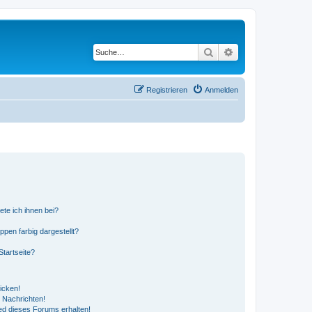
Suche
Erweiterte Suche
Registrieren
Anmelden
ete ich ihnen bei?
en farbig dargestellt?
tartseite?
icken!
 Nachrichten!
ed dieses Forums erhalten!