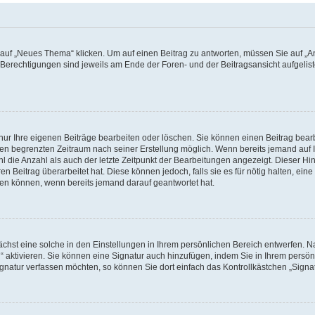
f „Neues Thema“ klicken. Um auf einen Beitrag zu antworten, müssen Sie auf „Ant
e Berechtigungen sind jeweils am Ende der Foren- und der Beitragsansicht aufgeliste
nur Ihre eigenen Beiträge bearbeiten oder löschen. Sie können einen Beitrag bear
nen begrenzten Zeitraum nach seiner Erstellung möglich. Wenn bereits jemand auf Ih
 die Anzahl als auch der letzte Zeitpunkt der Bearbeitungen angezeigt. Dieser Hi
 Beitrag überarbeitet hat. Diese können jedoch, falls sie es für nötig halten, eine 
hen können, wenn bereits jemand darauf geantwortet hat.
hst eine solche in den Einstellungen in Ihrem persönlichen Bereich entwerfen. Na
 aktivieren. Sie können eine Signatur auch hinzufügen, indem Sie in Ihrem persö
gnatur verfassen möchten, so können Sie dort einfach das Kontrollkästchen „Signa