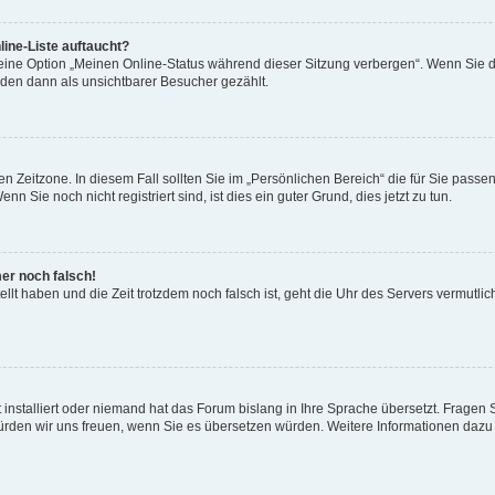
ine-Liste auftaucht?
 eine Option „Meinen Online-Status während dieser Sitzung verbergen“. Wenn Sie d
rden dann als unsichtbarer Besucher gezählt.
n Zeitzone. In diesem Fall sollten Sie im „Persönlichen Bereich“ die für Sie passend
 Sie noch nicht registriert sind, ist dies ein guter Grund, dies jetzt zu tun.
mer noch falsch!
ellt haben und die Zeit trotzdem noch falsch ist, geht die Uhr des Servers vermutlic
 installiert oder niemand hat das Forum bislang in Ihre Sprache übersetzt. Fragen 
t, würden wir uns freuen, wenn Sie es übersetzen würden. Weitere Informationen da