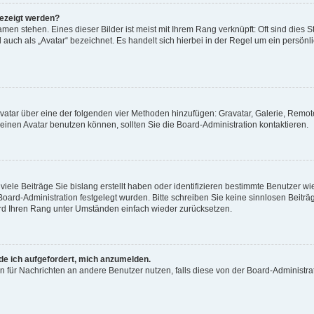
gezeigt werden?
men stehen. Eines dieser Bilder ist meist mit Ihrem Rang verknüpft: Oft sind dies S
auch als „Avatar“ bezeichnet. Es handelt sich hierbei in der Regel um ein persönl
 Avatar über eine der folgenden vier Methoden hinzufügen: Gravatar, Galerie, Rem
inen Avatar benutzen können, sollten Sie die Board-Administration kontaktieren.
iele Beiträge Sie bislang erstellt haben oder identifizieren bestimmte Benutzer
 Board-Administration festgelegt wurden. Bitte schreiben Sie keine sinnlosen Beit
wird Ihren Rang unter Umständen einfach wieder zurücksetzen.
rde ich aufgefordert, mich anzumelden.
ion für Nachrichten an andere Benutzer nutzen, falls diese von der Board-Administ