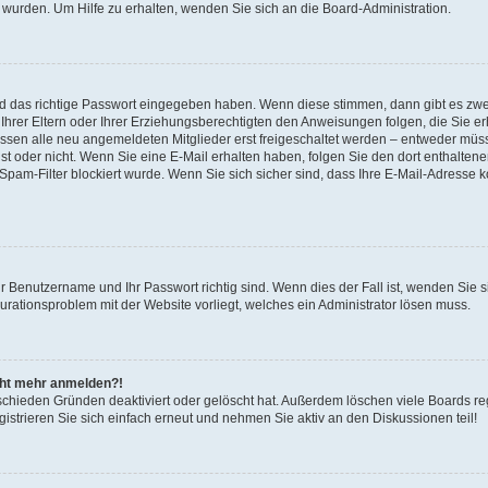
 wurden. Um Hilfe zu erhalten, wenden Sie sich an die Board-Administration.
nd das richtige Passwort eingegeben haben. Wenn diese stimmen, dann gibt es zw
Ihrer Eltern oder Ihrer Erziehungsberechtigten den Anweisungen folgen, die Sie erh
üssen alle neu angemeldeten Mitglieder erst freigeschaltet werden – entweder müsse
 ist oder nicht. Wenn Sie eine E-Mail erhalten haben, folgen Sie den dort enthalte
pam-Filter blockiert wurde. Wenn Sie sich sicher sind, dass Ihre E-Mail-Adresse 
hr Benutzername und Ihr Passwort richtig sind. Wenn dies der Fall ist, wenden Sie
gurationsproblem mit der Website vorliegt, welches ein Administrator lösen muss.
icht mehr anmelden?!
schieden Gründen deaktiviert oder gelöscht hat. Außerdem löschen viele Boards reg
strieren Sie sich einfach erneut und nehmen Sie aktiv an den Diskussionen teil!