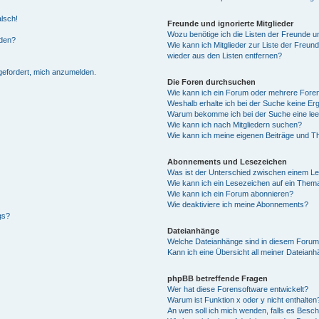
alsch!
Freunde und ignorierte Mitglieder
Wozu benötige ich die Listen der Freunde un
rden?
Wie kann ich Mitglieder zur Liste der Freund
wieder aus den Listen entfernen?
fgefordert, mich anzumelden.
Die Foren durchsuchen
Wie kann ich ein Forum oder mehrere For
Weshalb erhalte ich bei der Suche keine Er
Warum bekomme ich bei der Suche eine lee
Wie kann ich nach Mitgliedern suchen?
Wie kann ich meine eigenen Beiträge und T
Abonnements und Lesezeichen
Was ist der Unterschied zwischen einem L
Wie kann ich ein Lesezeichen auf ein Them
Wie kann ich ein Forum abonnieren?
Wie deaktiviere ich meine Abonnements?
gs?
Dateianhänge
Welche Dateianhänge sind in diesem Forum
Kann ich eine Übersicht all meiner Dateian
phpBB betreffende Fragen
Wer hat diese Forensoftware entwickelt?
Warum ist Funktion x oder y nicht enthalten
An wen soll ich mich wenden, falls es Besc