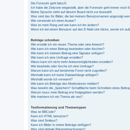
Die Forenuhr geht falsch!
Ich habe die Zeitzone eingestellt, aber die Forenuhr geht immer noch f
Meine Sprache steht auf diesem Board nicht zur Auswahl!
Was sind das für Bilder, die bei meinem Benutzernamen angezeigt we
Wie verwende ich einen Avatar?
Was ist mein Rang und wie kann ich ihn ändern?
Wenn ich bei einem Benutzer auf den E-Mail-Link klicke, werde ich au
Beiträge schreiben
Wie erstelle ich ein neues Thema oder eine Antwort?
Wie kann ich einen Beitrag bearbeiten oder löschen?
Wie kann ich meinem Beitrag eine Signatur anfügen?
Wie kann ich eine Umfrage erstellen?
Wieso kann ich nicht mehr Antwortmöglichkeiten erstellen?
Wie bearbeite oder lösche ich eine Umfrage?
Warum kann ich auf bestimmte Foren nicht zugreifen?
Weshalb kann ich keine Dateianhänge anfügen?
Weshalb wurde ich verwarnt?
Wie kann ich Beiträge den Moderatoren melden?
Was bewirkt die „Speichern“-Schaltfläche beim Schreiben eines Beitra
Warum muss mein Beitrag erst freigegeben werden?
Wie markiere ich ein Thema als neu?
Textformatierung und Thementypen
Was ist BBCode?
Kann ich HTML benutzen?
Was sind Smileys?
Kann ich Bilder in meine Beiträge einfügen?
Was sind globale Bekanntmachungen?