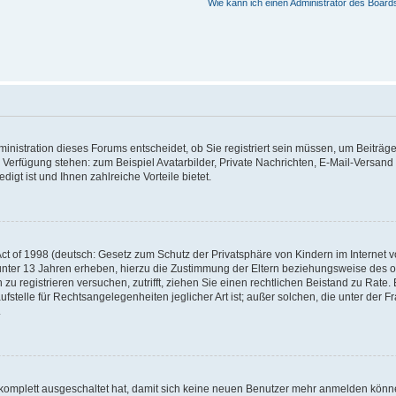
Wie kann ich einen Administrator des Board
nistration dieses Forums entscheidet, ob Sie registriert sein müssen, um Beiträge z
ur Verfügung stehen: zum Beispiel Avatarbilder, Private Nachrichten, E-Mail-Versand
igt ist und Ihnen zahlreiche Vorteile bietet.
t of 1998 (deutsch: Gesetz zum Schutz der Privatsphäre von Kindern im Internet vo
unter 13 Jahren erheben, hierzu die Zustimmung der Eltern beziehungsweise des o
h zu registrieren versuchen, zutrifft, ziehen Sie einen rechtlichen Beistand zu Rat
stelle für Rechtsangelegenheiten jeglicher Art ist; außer solchen, die unter der 
.
 komplett ausgeschaltet hat, damit sich keine neuen Benutzer mehr anmelden könne