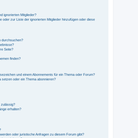
d ignorierten Mitglieder?
e oder zur Liste der ignorierten Mitglieder hinzufügen oder diese
en durchsuchen?
gebnisse?
re Seite?
hemen finden?
esezeichen und einem Abonnements für ein Thema oder Forum?
a setzen oder ein Thema abonnieren?
 zulässig?
hänge erhalten?
?
hwerden oder juristische Anfragen zu diesem Forum gibt?