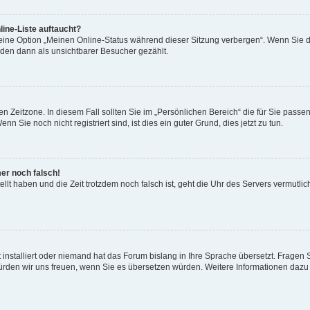
ine-Liste auftaucht?
 eine Option „Meinen Online-Status während dieser Sitzung verbergen“. Wenn Sie d
rden dann als unsichtbarer Besucher gezählt.
n Zeitzone. In diesem Fall sollten Sie im „Persönlichen Bereich“ die für Sie passend
 Sie noch nicht registriert sind, ist dies ein guter Grund, dies jetzt zu tun.
mer noch falsch!
ellt haben und die Zeit trotzdem noch falsch ist, geht die Uhr des Servers vermutlic
 installiert oder niemand hat das Forum bislang in Ihre Sprache übersetzt. Fragen 
t, würden wir uns freuen, wenn Sie es übersetzen würden. Weitere Informationen da