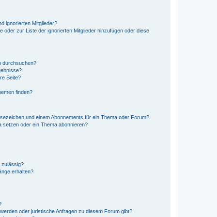
d ignorierten Mitglieder?
e oder zur Liste der ignorierten Mitglieder hinzufügen oder diese
en durchsuchen?
gebnisse?
re Seite?
hemen finden?
esezeichen und einem Abonnements für ein Thema oder Forum?
a setzen oder ein Thema abonnieren?
 zulässig?
hänge erhalten?
?
hwerden oder juristische Anfragen zu diesem Forum gibt?