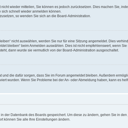
rt nicht wieder mitteilen, Sie können es jedoch zurücksetzen. Dies machen Sie, in
e sich schnell wieder anmelden können.
ckzusetzen, so wenden Sie sich an die Board-Administration.
ben“ nicht auswählen, werden Sie nur für eine Sitzung angemeldet. Dies verhinde
et bleiben“ beim Anmelden auswählen. Dies ist nicht empfehlenswert, wenn Sie s
steht, dann wurde sie vermutlich von der Board-Administration ausgeschaltet.
 hat und die dafür sorgen, dass Sie im Forum angemeldet bleiben. Außerdem ermögl
ktiviert wurden. Wenn Sie Probleme bei der An- oder Abmeldung haben, kann es hel
en in der Datenbank des Boards gespeichert. Um diese zu ändern, gehen Sie in den 
rt können Sie alle Ihre Einstellungen ändern.