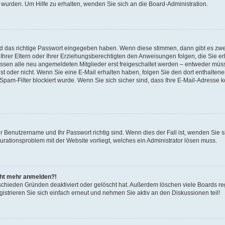
 wurden. Um Hilfe zu erhalten, wenden Sie sich an die Board-Administration.
nd das richtige Passwort eingegeben haben. Wenn diese stimmen, dann gibt es zw
Ihrer Eltern oder Ihrer Erziehungsberechtigten den Anweisungen folgen, die Sie erh
üssen alle neu angemeldeten Mitglieder erst freigeschaltet werden – entweder müsse
 ist oder nicht. Wenn Sie eine E-Mail erhalten haben, folgen Sie den dort enthalte
pam-Filter blockiert wurde. Wenn Sie sich sicher sind, dass Ihre E-Mail-Adresse 
hr Benutzername und Ihr Passwort richtig sind. Wenn dies der Fall ist, wenden Sie
gurationsproblem mit der Website vorliegt, welches ein Administrator lösen muss.
icht mehr anmelden?!
schieden Gründen deaktiviert oder gelöscht hat. Außerdem löschen viele Boards reg
strieren Sie sich einfach erneut und nehmen Sie aktiv an den Diskussionen teil!