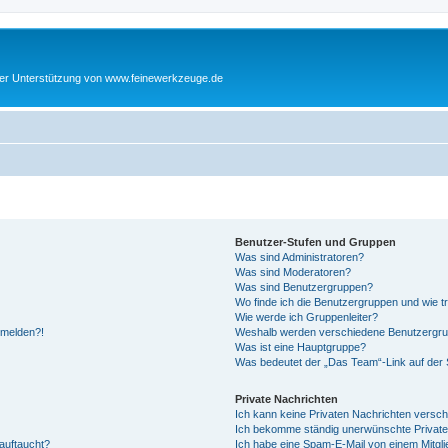
cher Unterstützung von www.feinewerkzeuge.de
Benutzer-Stufen und Gruppen
Was sind Administratoren?
Was sind Moderatoren?
Was sind Benutzergruppen?
Wo finde ich die Benutzergruppen und wie tr
Wie werde ich Gruppenleiter?
anmelden?!
Weshalb werden verschiedene Benutzergrupp
Was ist eine Hauptgruppe?
Was bedeutet der „Das Team“-Link auf der S
Private Nachrichten
Ich kann keine Privaten Nachrichten versch
Ich bekomme ständig unerwünschte Private
auftaucht?
Ich habe eine Spam-E-Mail von einem Mitgli