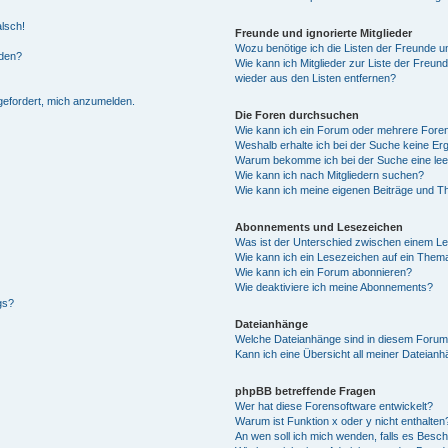
alsch!
Freunde und ignorierte Mitglieder
Wozu benötige ich die Listen der Freunde un
rden?
Wie kann ich Mitglieder zur Liste der Freund
wieder aus den Listen entfernen?
fgefordert, mich anzumelden.
Die Foren durchsuchen
Wie kann ich ein Forum oder mehrere For
Weshalb erhalte ich bei der Suche keine Er
Warum bekomme ich bei der Suche eine lee
Wie kann ich nach Mitgliedern suchen?
Wie kann ich meine eigenen Beiträge und T
Abonnements und Lesezeichen
Was ist der Unterschied zwischen einem L
Wie kann ich ein Lesezeichen auf ein Them
Wie kann ich ein Forum abonnieren?
Wie deaktiviere ich meine Abonnements?
gs?
Dateianhänge
Welche Dateianhänge sind in diesem Forum
Kann ich eine Übersicht all meiner Dateian
phpBB betreffende Fragen
Wer hat diese Forensoftware entwickelt?
Warum ist Funktion x oder y nicht enthalten
An wen soll ich mich wenden, falls es Besc