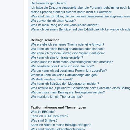
Die Forenuhr geht falsch!
Ich habe die Zeitzone eingestellt, aber die Forenuhr geht immer noch f
Meine Sprache steht auf diesem Board nicht zur Auswahl!
Was sind das für Bilder, die bei meinem Benutzernamen angezeigt we
Wie verwende ich einen Avatar?
Was ist mein Rang und wie kann ich ihn ändern?
Wenn ich bei einem Benutzer auf den E-Mail-Link klicke, werde ich au
Beiträge schreiben
Wie erstelle ich ein neues Thema oder eine Antwort?
Wie kann ich einen Beitrag bearbeiten oder löschen?
Wie kann ich meinem Beitrag eine Signatur anfügen?
Wie kann ich eine Umfrage erstellen?
Wieso kann ich nicht mehr Antwortmöglichkeiten erstellen?
Wie bearbeite oder lösche ich eine Umfrage?
Warum kann ich auf bestimmte Foren nicht zugreifen?
Weshalb kann ich keine Dateianhänge anfügen?
Weshalb wurde ich verwarnt?
Wie kann ich Beiträge den Moderatoren melden?
Was bewirkt die „Speichern“-Schaltfläche beim Schreiben eines Beitra
Warum muss mein Beitrag erst freigegeben werden?
Wie markiere ich ein Thema als neu?
Textformatierung und Thementypen
Was ist BBCode?
Kann ich HTML benutzen?
Was sind Smileys?
Kann ich Bilder in meine Beiträge einfügen?
Was sind globale Bekanntmachungen?