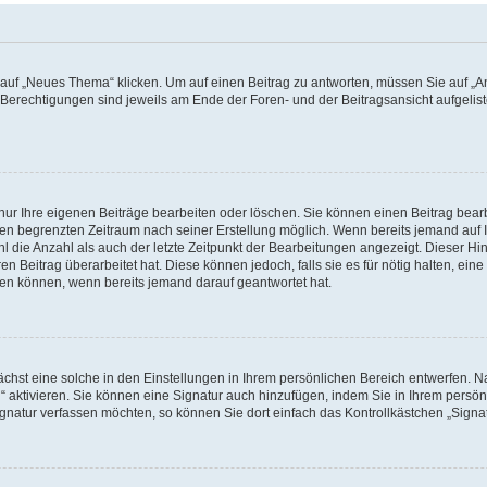
f „Neues Thema“ klicken. Um auf einen Beitrag zu antworten, müssen Sie auf „Ant
e Berechtigungen sind jeweils am Ende der Foren- und der Beitragsansicht aufgeliste
nur Ihre eigenen Beiträge bearbeiten oder löschen. Sie können einen Beitrag bear
nen begrenzten Zeitraum nach seiner Erstellung möglich. Wenn bereits jemand auf Ih
 die Anzahl als auch der letzte Zeitpunkt der Bearbeitungen angezeigt. Dieser Hi
 Beitrag überarbeitet hat. Diese können jedoch, falls sie es für nötig halten, eine 
hen können, wenn bereits jemand darauf geantwortet hat.
hst eine solche in den Einstellungen in Ihrem persönlichen Bereich entwerfen. Na
 aktivieren. Sie können eine Signatur auch hinzufügen, indem Sie in Ihrem persö
gnatur verfassen möchten, so können Sie dort einfach das Kontrollkästchen „Signa