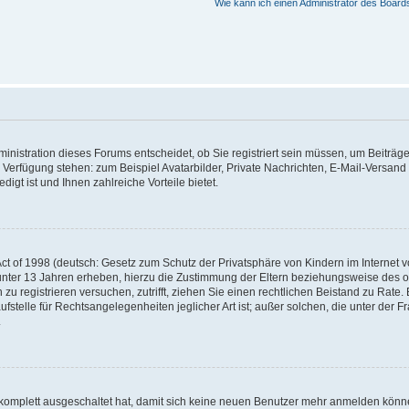
Wie kann ich einen Administrator des Board
nistration dieses Forums entscheidet, ob Sie registriert sein müssen, um Beiträge z
ur Verfügung stehen: zum Beispiel Avatarbilder, Private Nachrichten, E-Mail-Versand
igt ist und Ihnen zahlreiche Vorteile bietet.
t of 1998 (deutsch: Gesetz zum Schutz der Privatsphäre von Kindern im Internet vo
unter 13 Jahren erheben, hierzu die Zustimmung der Eltern beziehungsweise des o
h zu registrieren versuchen, zutrifft, ziehen Sie einen rechtlichen Beistand zu Rat
stelle für Rechtsangelegenheiten jeglicher Art ist; außer solchen, die unter der 
.
 komplett ausgeschaltet hat, damit sich keine neuen Benutzer mehr anmelden könne