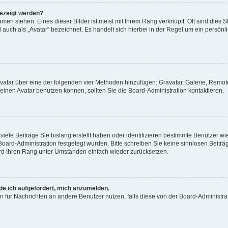
gezeigt werden?
men stehen. Eines dieser Bilder ist meist mit Ihrem Rang verknüpft: Oft sind dies S
auch als „Avatar“ bezeichnet. Es handelt sich hierbei in der Regel um ein persönl
 Avatar über eine der folgenden vier Methoden hinzufügen: Gravatar, Galerie, Rem
inen Avatar benutzen können, sollten Sie die Board-Administration kontaktieren.
iele Beiträge Sie bislang erstellt haben oder identifizieren bestimmte Benutzer
 Board-Administration festgelegt wurden. Bitte schreiben Sie keine sinnlosen Beit
wird Ihren Rang unter Umständen einfach wieder zurücksetzen.
rde ich aufgefordert, mich anzumelden.
ion für Nachrichten an andere Benutzer nutzen, falls diese von der Board-Administ