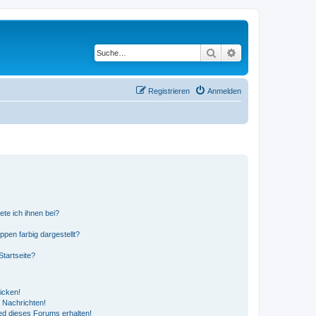
Suche
Erweiterte Suche
Registrieren
Anmelden
ete ich ihnen bei?
en farbig dargestellt?
tartseite?
icken!
 Nachrichten!
ed dieses Forums erhalten!