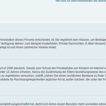
Wie kann ich einen Administrator des Board
nistration dieses Forums entscheidet, ob Sie registriert sein müssen, um Beiträge z
ur Verfügung stehen: zum Beispiel Avatarbilder, Private Nachrichten, E-Mail-Versand
igt ist und Ihnen zahlreiche Vorteile bietet.
t of 1998 (deutsch: Gesetz zum Schutz der Privatsphäre von Kindern im Internet vo
unter 13 Jahren erheben, hierzu die Zustimmung der Eltern beziehungsweise des o
h zu registrieren versuchen, zutrifft, ziehen Sie einen rechtlichen Beistand zu Rat
stelle für Rechtsangelegenheiten jeglicher Art ist; außer solchen, die unter der 
.
 komplett ausgeschaltet hat, damit sich keine neuen Benutzer mehr anmelden könne