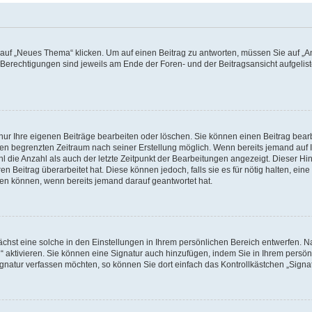
f „Neues Thema“ klicken. Um auf einen Beitrag zu antworten, müssen Sie auf „Ant
e Berechtigungen sind jeweils am Ende der Foren- und der Beitragsansicht aufgeliste
nur Ihre eigenen Beiträge bearbeiten oder löschen. Sie können einen Beitrag bear
nen begrenzten Zeitraum nach seiner Erstellung möglich. Wenn bereits jemand auf Ih
 die Anzahl als auch der letzte Zeitpunkt der Bearbeitungen angezeigt. Dieser Hi
 Beitrag überarbeitet hat. Diese können jedoch, falls sie es für nötig halten, eine 
hen können, wenn bereits jemand darauf geantwortet hat.
hst eine solche in den Einstellungen in Ihrem persönlichen Bereich entwerfen. Na
 aktivieren. Sie können eine Signatur auch hinzufügen, indem Sie in Ihrem persö
gnatur verfassen möchten, so können Sie dort einfach das Kontrollkästchen „Signa