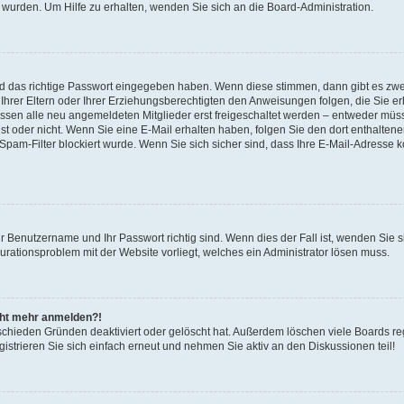
 wurden. Um Hilfe zu erhalten, wenden Sie sich an die Board-Administration.
nd das richtige Passwort eingegeben haben. Wenn diese stimmen, dann gibt es zw
Ihrer Eltern oder Ihrer Erziehungsberechtigten den Anweisungen folgen, die Sie erh
üssen alle neu angemeldeten Mitglieder erst freigeschaltet werden – entweder müsse
 ist oder nicht. Wenn Sie eine E-Mail erhalten haben, folgen Sie den dort enthalte
pam-Filter blockiert wurde. Wenn Sie sich sicher sind, dass Ihre E-Mail-Adresse 
hr Benutzername und Ihr Passwort richtig sind. Wenn dies der Fall ist, wenden Sie
gurationsproblem mit der Website vorliegt, welches ein Administrator lösen muss.
icht mehr anmelden?!
schieden Gründen deaktiviert oder gelöscht hat. Außerdem löschen viele Boards reg
strieren Sie sich einfach erneut und nehmen Sie aktiv an den Diskussionen teil!