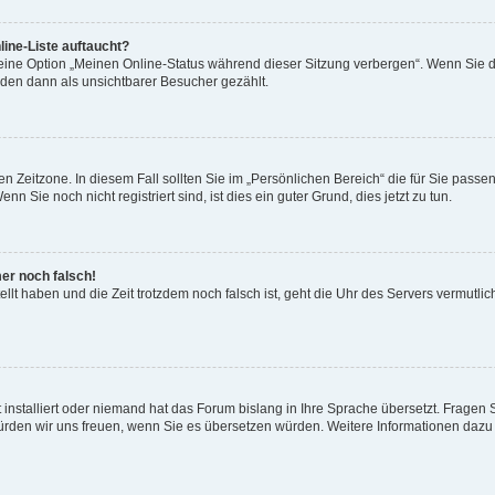
ine-Liste auftaucht?
 eine Option „Meinen Online-Status während dieser Sitzung verbergen“. Wenn Sie d
rden dann als unsichtbarer Besucher gezählt.
n Zeitzone. In diesem Fall sollten Sie im „Persönlichen Bereich“ die für Sie passend
 Sie noch nicht registriert sind, ist dies ein guter Grund, dies jetzt zu tun.
mer noch falsch!
ellt haben und die Zeit trotzdem noch falsch ist, geht die Uhr des Servers vermutlic
 installiert oder niemand hat das Forum bislang in Ihre Sprache übersetzt. Fragen 
t, würden wir uns freuen, wenn Sie es übersetzen würden. Weitere Informationen da