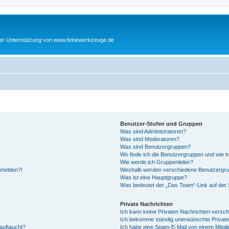
cher Unterstützung von www.feinewerkzeuge.de
Benutzer-Stufen und Gruppen
Was sind Administratoren?
Was sind Moderatoren?
Was sind Benutzergruppen?
Wo finde ich die Benutzergruppen und wie tr
Wie werde ich Gruppenleiter?
anmelden?!
Weshalb werden verschiedene Benutzergrupp
Was ist eine Hauptgruppe?
Was bedeutet der „Das Team“-Link auf der S
Private Nachrichten
Ich kann keine Privaten Nachrichten versch
Ich bekomme ständig unerwünschte Private
auftaucht?
Ich habe eine Spam-E-Mail von einem Mitgli