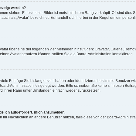
gezeigt werden?
men stehen. Eines dieser Bilder ist meist mit Ihrem Rang verknüpft: Oft sind dies S
auch als „Avatar“ bezeichnet. Es handelt sich hierbei in der Regel um ein persönl
 Avatar über eine der folgenden vier Methoden hinzufügen: Gravatar, Galerie, Rem
inen Avatar benutzen können, sollten Sie die Board-Administration kontaktieren.
iele Beiträge Sie bislang erstellt haben oder identifizieren bestimmte Benutzer
 Board-Administration festgelegt wurden. Bitte schreiben Sie keine sinnlosen Beit
wird Ihren Rang unter Umständen einfach wieder zurücksetzen.
rde ich aufgefordert, mich anzumelden.
ion für Nachrichten an andere Benutzer nutzen, falls diese von der Board-Administ