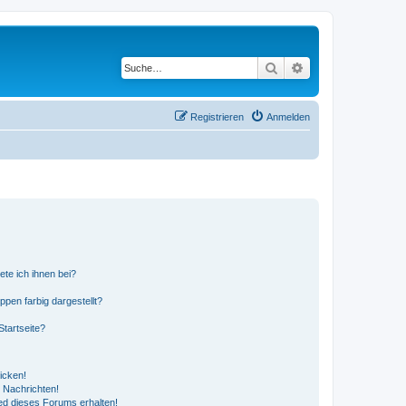
Suche
Erweiterte Suche
Registrieren
Anmelden
ete ich ihnen bei?
en farbig dargestellt?
tartseite?
icken!
 Nachrichten!
ed dieses Forums erhalten!