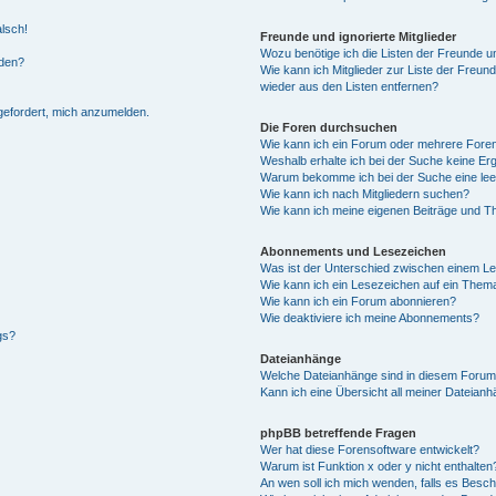
alsch!
Freunde und ignorierte Mitglieder
Wozu benötige ich die Listen der Freunde un
rden?
Wie kann ich Mitglieder zur Liste der Freund
wieder aus den Listen entfernen?
fgefordert, mich anzumelden.
Die Foren durchsuchen
Wie kann ich ein Forum oder mehrere For
Weshalb erhalte ich bei der Suche keine Er
Warum bekomme ich bei der Suche eine lee
Wie kann ich nach Mitgliedern suchen?
Wie kann ich meine eigenen Beiträge und T
Abonnements und Lesezeichen
Was ist der Unterschied zwischen einem L
Wie kann ich ein Lesezeichen auf ein Them
Wie kann ich ein Forum abonnieren?
Wie deaktiviere ich meine Abonnements?
gs?
Dateianhänge
Welche Dateianhänge sind in diesem Forum
Kann ich eine Übersicht all meiner Dateian
phpBB betreffende Fragen
Wer hat diese Forensoftware entwickelt?
Warum ist Funktion x oder y nicht enthalten
An wen soll ich mich wenden, falls es Besc