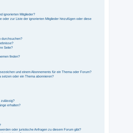
d ignorierten Mitglieder?
e oder zur Liste der ignorierten Mitglieder hinzufügen oder diese
en durchsuchen?
gebnisse?
re Seite?
hemen finden?
esezeichen und einem Abonnements für ein Thema oder Forum?
a setzen oder ein Thema abonnieren?
 zulässig?
hänge erhalten?
?
hwerden oder juristische Anfragen zu diesem Forum gibt?