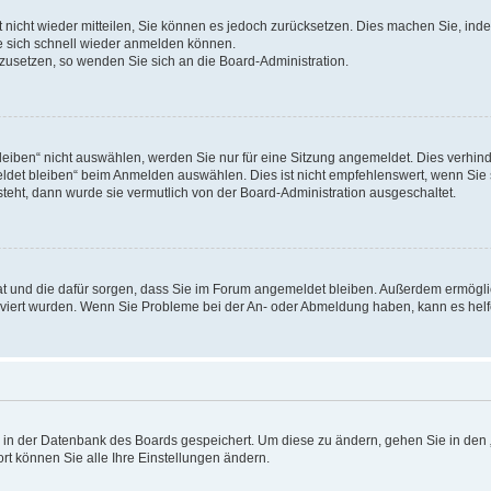
rt nicht wieder mitteilen, Sie können es jedoch zurücksetzen. Dies machen Sie, in
e sich schnell wieder anmelden können.
ckzusetzen, so wenden Sie sich an die Board-Administration.
ben“ nicht auswählen, werden Sie nur für eine Sitzung angemeldet. Dies verhinde
et bleiben“ beim Anmelden auswählen. Dies ist nicht empfehlenswert, wenn Sie s
steht, dann wurde sie vermutlich von der Board-Administration ausgeschaltet.
 hat und die dafür sorgen, dass Sie im Forum angemeldet bleiben. Außerdem ermögl
ktiviert wurden. Wenn Sie Probleme bei der An- oder Abmeldung haben, kann es hel
en in der Datenbank des Boards gespeichert. Um diese zu ändern, gehen Sie in den 
rt können Sie alle Ihre Einstellungen ändern.