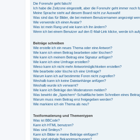
Die Forenuhr geht falsch!
Ich habe die Zeitzone eingestellt, aber die Forenuhr geht immer noch f
Meine Sprache steht auf diesem Board nicht zur Auswahl!
Was sind das für Bilder, die bei meinem Benutzernamen angezeigt we
Wie verwende ich einen Avatar?
Was ist mein Rang und wie kann ich ihn ändern?
Wenn ich bei einem Benutzer auf den E-Mail-Link klicke, werde ich au
Beiträge schreiben
Wie erstelle ich ein neues Thema oder eine Antwort?
Wie kann ich einen Beitrag bearbeiten oder löschen?
Wie kann ich meinem Beitrag eine Signatur anfügen?
Wie kann ich eine Umfrage erstellen?
Wieso kann ich nicht mehr Antwortmöglichkeiten erstellen?
Wie bearbeite oder lösche ich eine Umfrage?
Warum kann ich auf bestimmte Foren nicht zugreifen?
Weshalb kann ich keine Dateianhänge anfügen?
Weshalb wurde ich verwarnt?
Wie kann ich Beiträge den Moderatoren melden?
Was bewirkt die „Speichern“-Schaltfläche beim Schreiben eines Beitra
Warum muss mein Beitrag erst freigegeben werden?
Wie markiere ich ein Thema als neu?
Textformatierung und Thementypen
Was ist BBCode?
Kann ich HTML benutzen?
Was sind Smileys?
Kann ich Bilder in meine Beiträge einfügen?
Was sind globale Bekanntmachungen?