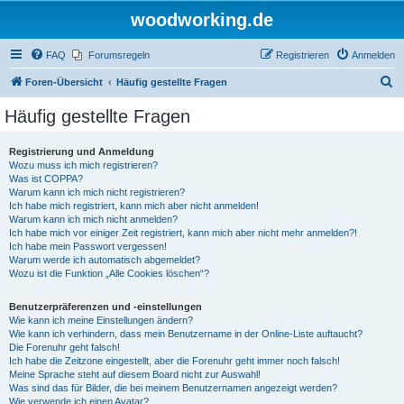
woodworking.de
FAQ
Forumsregeln
Registrieren
Anmelden
S
Foren-Übersicht
Häufig gestellte Fragen
u
Häufig gestellte Fragen
c
h
Registrierung und Anmeldung
Wozu muss ich mich registrieren?
e
Was ist COPPA?
Warum kann ich mich nicht registrieren?
Ich habe mich registriert, kann mich aber nicht anmelden!
Warum kann ich mich nicht anmelden?
Ich habe mich vor einiger Zeit registriert, kann mich aber nicht mehr anmelden?!
Ich habe mein Passwort vergessen!
Warum werde ich automatisch abgemeldet?
Wozu ist die Funktion „Alle Cookies löschen“?
Benutzerpräferenzen und -einstellungen
Wie kann ich meine Einstellungen ändern?
Wie kann ich verhindern, dass mein Benutzername in der Online-Liste auftaucht?
Die Forenuhr geht falsch!
Ich habe die Zeitzone eingestellt, aber die Forenuhr geht immer noch falsch!
Meine Sprache steht auf diesem Board nicht zur Auswahl!
Was sind das für Bilder, die bei meinem Benutzernamen angezeigt werden?
Wie verwende ich einen Avatar?