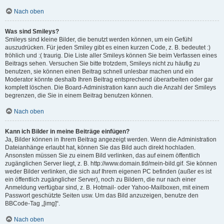
Nach oben
Was sind Smileys?
Smileys sind kleine Bilder, die benutzt werden können, um ein Gefühl
auszudrücken. Für jeden Smiley gibt es einen kurzen Code, z. B. bedeutet :)
fröhlich und :( traurig. Die Liste aller Smileys können Sie beim Verfassen eines
Beitrags sehen. Versuchen Sie bitte trotzdem, Smileys nicht zu häufig zu
benutzen, sie können einen Beitrag schnell unlesbar machen und ein
Moderator könnte deshalb Ihren Beitrag entsprechend überarbeiten oder gar
komplett löschen. Die Board-Administration kann auch die Anzahl der Smileys
begrenzen, die Sie in einem Beitrag benutzen können.
Nach oben
Kann ich Bilder in meine Beiträge einfügen?
Ja, Bilder können in Ihrem Beitrag angezeigt werden. Wenn die Administration
Dateianhänge erlaubt hat, können Sie das Bild auch direkt hochladen.
Ansonsten müssen Sie zu einem Bild verlinken, das auf einem öffentlich
zugänglichen Server liegt, z. B. http://www.domain.tld/mein-bild.gif. Sie können
weder Bilder verlinken, die sich auf Ihrem eigenen PC befinden (außer es ist
ein öffentlich zugänglicher Server), noch zu Bildern, die nur nach einer
Anmeldung verfügbar sind, z. B. Hotmail- oder Yahoo-Mailboxen, mit einem
Passwort geschützte Seiten usw. Um das Bild anzuzeigen, benutze den
BBCode-Tag „[img]“.
Nach oben