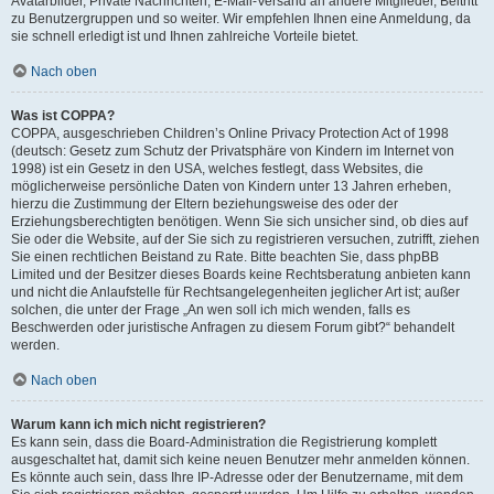
Avatarbilder, Private Nachrichten, E-Mail-Versand an andere Mitglieder, Beitritt
zu Benutzergruppen und so weiter. Wir empfehlen Ihnen eine Anmeldung, da
sie schnell erledigt ist und Ihnen zahlreiche Vorteile bietet.
Nach oben
Was ist COPPA?
COPPA, ausgeschrieben Children’s Online Privacy Protection Act of 1998
(deutsch: Gesetz zum Schutz der Privatsphäre von Kindern im Internet von
1998) ist ein Gesetz in den USA, welches festlegt, dass Websites, die
möglicherweise persönliche Daten von Kindern unter 13 Jahren erheben,
hierzu die Zustimmung der Eltern beziehungsweise des oder der
Erziehungsberechtigten benötigen. Wenn Sie sich unsicher sind, ob dies auf
Sie oder die Website, auf der Sie sich zu registrieren versuchen, zutrifft, ziehen
Sie einen rechtlichen Beistand zu Rate. Bitte beachten Sie, dass phpBB
Limited und der Besitzer dieses Boards keine Rechtsberatung anbieten kann
und nicht die Anlaufstelle für Rechtsangelegenheiten jeglicher Art ist; außer
solchen, die unter der Frage „An wen soll ich mich wenden, falls es
Beschwerden oder juristische Anfragen zu diesem Forum gibt?“ behandelt
werden.
Nach oben
Warum kann ich mich nicht registrieren?
Es kann sein, dass die Board-Administration die Registrierung komplett
ausgeschaltet hat, damit sich keine neuen Benutzer mehr anmelden können.
Es könnte auch sein, dass Ihre IP-Adresse oder der Benutzername, mit dem