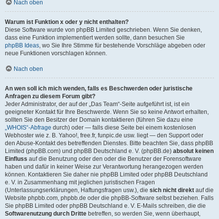
Nach oben
Warum ist Funktion x oder y nicht enthalten?
Diese Software wurde von phpBB Limited geschrieben. Wenn Sie denken,
dass eine Funktion implementiert werden sollte, dann besuchen Sie
phpBB Ideas
, wo Sie Ihre Stimme für bestehende Vorschläge abgeben oder
neue Funktionen vorschlagen können.
Nach oben
An wen soll ich mich wenden, falls es Beschwerden oder juristische
Anfragen zu diesem Forum gibt?
Jeder Administrator, der auf der „Das Team“-Seite aufgeführt ist, ist ein
geeigneter Kontakt für Ihre Beschwerde. Wenn Sie so keine Antwort erhalten,
sollten Sie den Besitzer der Domain kontaktieren (führen Sie dazu eine
„WHOIS“-Abfrage
durch) oder — falls diese Seite bei einem kostenlosen
Webhoster wie z. B. Yahoo!, free.fr, funpic.de usw. liegt — den Support oder
den Abuse-Kontakt des betreffenden Dienstes. Bitte beachten Sie, dass phpBB
Limited (phpBB.com) und phpBB Deutschland e. V. (phpBB.de)
absolut keinen
Einfluss
auf die Benutzung oder den oder die Benutzer der Forensoftware
haben und dafür in keiner Weise zur Verantwortung herangezogen werden
können. Kontaktieren Sie daher nie phpBB Limited oder phpBB Deutschland
e. V. in Zusammenhang mit jeglichen juristischen Fragen
(Unterlassungserklärungen, Haftungsfragen usw.), die
sich nicht direkt
auf die
Website phpbb.com, phpbb.de oder die phpBB-Software selbst beziehen. Falls
Sie phpBB Limited oder phpBB Deutschland e. V. E-Mails schreiben, die die
Softwarenutzung durch Dritte
betreffen, so werden Sie, wenn überhaupt,