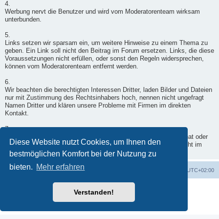
4.
Werbung nervt die Benutzer und wird vom Moderatorenteam wirksam
unterbunden.
5.
Links setzen wir sparsam ein, um weitere Hinweise zu einem Thema zu
geben. Ein Link soll nicht den Beitrag im Forum ersetzen. Links, die diese
Voraussetzungen nicht erfüllen, oder sonst den Regeln widersprechen,
können vom Moderatorenteam entfernt werden.
6.
Wir beachten die berechtigten Interessen Dritter, laden Bilder und Dateien
nur mit Zustimmung des Rechtsinhabers hoch, nennen nicht ungefragt
Namen Dritter und klären unsere Probleme mit Firmen im direkten
Kontakt.
7.
Wenn ein Moderator doch einmal in Deinen Beitrag eingegriffen hat oder
Diese Website nutzt Cookies, um Ihnen den
er nicht freigegeben wurde, wende Dich per Kontaktformular - nicht im
Forum - an einen Moderator.
bestmöglichen Komfort bei der Nutzung zu
bieten.
Mehr erfahren
Foren-Übersicht
Alle Zeiten sind
UTC+02:00
Powered by
phpBB
® Forum Software © phpBB Limited
Verstanden!
Deutsche Übersetzung durch
phpBB.de
Datenschutz
|
Nutzungsbedingungen