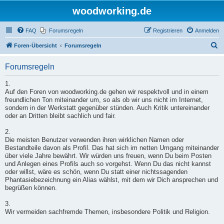
woodworking.de
FAQ
Forumsregeln
Registrieren
Anmelden
S
Foren-Übersicht
Forumsregeln
u
Forumsregeln
c
h
1.
Auf den Foren von woodworking.de gehen wir respektvoll und in einem
e
freundlichen Ton miteinander um, so als ob wir uns nicht im Internet,
sondern in der Werkstatt gegenüber stünden. Auch Kritik untereinander
oder an Dritten bleibt sachlich und fair.
2.
Die meisten Benutzer verwenden ihren wirklichen Namen oder
Bestandteile davon als Profil. Das hat sich im netten Umgang miteinander
über viele Jahre bewährt. Wir würden uns freuen, wenn Du beim Posten
und Anlegen eines Profils auch so vorgehst. Wenn Du das nicht kannst
oder willst, wäre es schön, wenn Du statt einer nichtssagenden
Phantasiebezeichnung ein Alias wählst, mit dem wir Dich ansprechen und
begrüßen können.
3.
Wir vermeiden sachfremde Themen, insbesondere Politik und Religion.