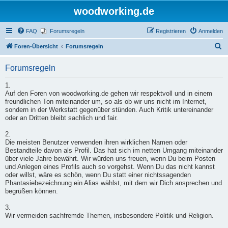
woodworking.de
FAQ
Forumsregeln
Registrieren
Anmelden
S
Foren-Übersicht
Forumsregeln
u
Forumsregeln
c
h
1.
Auf den Foren von woodworking.de gehen wir respektvoll und in einem
e
freundlichen Ton miteinander um, so als ob wir uns nicht im Internet,
sondern in der Werkstatt gegenüber stünden. Auch Kritik untereinander
oder an Dritten bleibt sachlich und fair.
2.
Die meisten Benutzer verwenden ihren wirklichen Namen oder
Bestandteile davon als Profil. Das hat sich im netten Umgang miteinander
über viele Jahre bewährt. Wir würden uns freuen, wenn Du beim Posten
und Anlegen eines Profils auch so vorgehst. Wenn Du das nicht kannst
oder willst, wäre es schön, wenn Du statt einer nichtssagenden
Phantasiebezeichnung ein Alias wählst, mit dem wir Dich ansprechen und
begrüßen können.
3.
Wir vermeiden sachfremde Themen, insbesondere Politik und Religion.