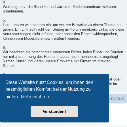
4.
Werbung nervt die Benutzer und wird vom Moderatorenteam wirksam
unterbunden.
5.
Links setzen wir sparsam ein, um weitere Hinweise zu einem Thema zu
geben. Ein Link soll nicht den Beitrag im Forum ersetzen. Links, die diese
Voraussetzungen nicht erfüllen, oder sonst den Regeln widersprechen,
können vom Moderatorenteam entfernt werden.
6.
Wir beachten die berechtigten Interessen Dritter, laden Bilder und Dateien
nur mit Zustimmung des Rechtsinhabers hoch, nennen nicht ungefragt
Namen Dritter und klären unsere Probleme mit Firmen im direkten
Kontakt.
7.
Wenn ein Moderator doch einmal in Deinen Beitrag eingegriffen hat oder
Diese Website nutzt Cookies, um Ihnen den
er nicht freigegeben wurde, wende Dich per Kontaktformular - nicht im
Forum - an einen Moderator.
bestmöglichen Komfort bei der Nutzung zu
bieten.
Mehr erfahren
Foren-Übersicht
Alle Zeiten sind
UTC+02:00
Powered by
phpBB
® Forum Software © phpBB Limited
Verstanden!
Deutsche Übersetzung durch
phpBB.de
Datenschutz
|
Nutzungsbedingungen