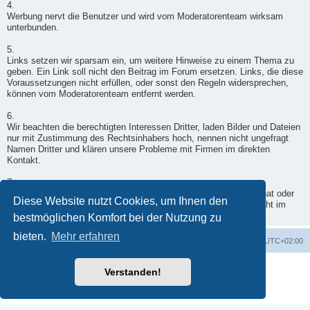
4.
Werbung nervt die Benutzer und wird vom Moderatorenteam wirksam
unterbunden.
5.
Links setzen wir sparsam ein, um weitere Hinweise zu einem Thema zu
geben. Ein Link soll nicht den Beitrag im Forum ersetzen. Links, die diese
Voraussetzungen nicht erfüllen, oder sonst den Regeln widersprechen,
können vom Moderatorenteam entfernt werden.
6.
Wir beachten die berechtigten Interessen Dritter, laden Bilder und Dateien
nur mit Zustimmung des Rechtsinhabers hoch, nennen nicht ungefragt
Namen Dritter und klären unsere Probleme mit Firmen im direkten
Kontakt.
7.
Wenn ein Moderator doch einmal in Deinen Beitrag eingegriffen hat oder
Diese Website nutzt Cookies, um Ihnen den
er nicht freigegeben wurde, wende Dich per Kontaktformular - nicht im
Forum - an einen Moderator.
bestmöglichen Komfort bei der Nutzung zu
bieten.
Mehr erfahren
Foren-Übersicht
Alle Zeiten sind
UTC+02:00
Powered by
phpBB
® Forum Software © phpBB Limited
Verstanden!
Deutsche Übersetzung durch
phpBB.de
Datenschutz
|
Nutzungsbedingungen