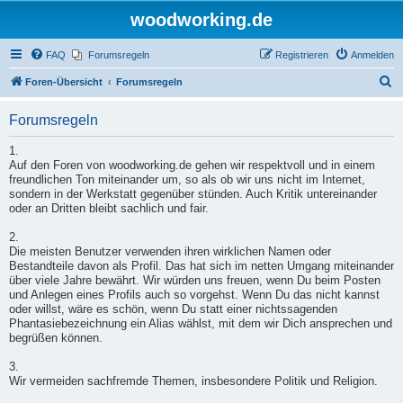
woodworking.de
FAQ
Forumsregeln
Registrieren
Anmelden
S
Foren-Übersicht
Forumsregeln
u
Forumsregeln
c
h
1.
Auf den Foren von woodworking.de gehen wir respektvoll und in einem
e
freundlichen Ton miteinander um, so als ob wir uns nicht im Internet,
sondern in der Werkstatt gegenüber stünden. Auch Kritik untereinander
oder an Dritten bleibt sachlich und fair.
2.
Die meisten Benutzer verwenden ihren wirklichen Namen oder
Bestandteile davon als Profil. Das hat sich im netten Umgang miteinander
über viele Jahre bewährt. Wir würden uns freuen, wenn Du beim Posten
und Anlegen eines Profils auch so vorgehst. Wenn Du das nicht kannst
oder willst, wäre es schön, wenn Du statt einer nichtssagenden
Phantasiebezeichnung ein Alias wählst, mit dem wir Dich ansprechen und
begrüßen können.
3.
Wir vermeiden sachfremde Themen, insbesondere Politik und Religion.