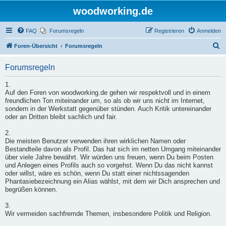
woodworking.de
FAQ
Forumsregeln
Registrieren
Anmelden
S
Foren-Übersicht
Forumsregeln
u
Forumsregeln
c
h
1.
Auf den Foren von woodworking.de gehen wir respektvoll und in einem
e
freundlichen Ton miteinander um, so als ob wir uns nicht im Internet,
sondern in der Werkstatt gegenüber stünden. Auch Kritik untereinander
oder an Dritten bleibt sachlich und fair.
2.
Die meisten Benutzer verwenden ihren wirklichen Namen oder
Bestandteile davon als Profil. Das hat sich im netten Umgang miteinander
über viele Jahre bewährt. Wir würden uns freuen, wenn Du beim Posten
und Anlegen eines Profils auch so vorgehst. Wenn Du das nicht kannst
oder willst, wäre es schön, wenn Du statt einer nichtssagenden
Phantasiebezeichnung ein Alias wählst, mit dem wir Dich ansprechen und
begrüßen können.
3.
Wir vermeiden sachfremde Themen, insbesondere Politik und Religion.