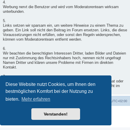
4.
Werbung nervt die Benutzer und wird vom Moderatorenteam wirksam
unterbunden.
5.
Links setzen wir sparsam ein, um weitere Hinweise zu einem Thema zu
geben. Ein Link soll nicht den Beitrag im Forum ersetzen. Links, die diese
Voraussetzungen nicht erfüllen, oder sonst den Regeln widersprechen,
können vom Moderatorenteam entfernt werden.
6.
Wir beachten die berechtigten Interessen Dritter, laden Bilder und Dateien
nur mit Zustimmung des Rechtsinhabers hoch, nennen nicht ungefragt
Namen Dritter und klären unsere Probleme mit Firmen im direkten
Kontakt.
7.
Wenn ein Moderator doch einmal in Deinen Beitrag eingegriffen hat oder
Diese Website nutzt Cookies, um Ihnen den
er nicht freigegeben wurde, wende Dich per Kontaktformular - nicht im
Forum - an einen Moderator.
bestmöglichen Komfort bei der Nutzung zu
bieten.
Mehr erfahren
Foren-Übersicht
Alle Zeiten sind
UTC+02:00
Powered by
phpBB
® Forum Software © phpBB Limited
Verstanden!
Deutsche Übersetzung durch
phpBB.de
Datenschutz
|
Nutzungsbedingungen