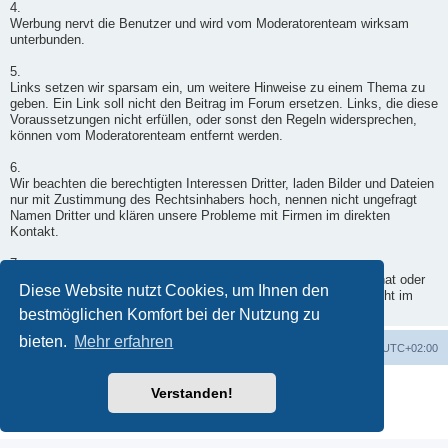
4.
Werbung nervt die Benutzer und wird vom Moderatorenteam wirksam
unterbunden.
5.
Links setzen wir sparsam ein, um weitere Hinweise zu einem Thema zu
geben. Ein Link soll nicht den Beitrag im Forum ersetzen. Links, die diese
Voraussetzungen nicht erfüllen, oder sonst den Regeln widersprechen,
können vom Moderatorenteam entfernt werden.
6.
Wir beachten die berechtigten Interessen Dritter, laden Bilder und Dateien
nur mit Zustimmung des Rechtsinhabers hoch, nennen nicht ungefragt
Namen Dritter und klären unsere Probleme mit Firmen im direkten
Kontakt.
7.
Wenn ein Moderator doch einmal in Deinen Beitrag eingegriffen hat oder
Diese Website nutzt Cookies, um Ihnen den
er nicht freigegeben wurde, wende Dich per Kontaktformular - nicht im
Forum - an einen Moderator.
bestmöglichen Komfort bei der Nutzung zu
bieten.
Mehr erfahren
Foren-Übersicht
Alle Zeiten sind
UTC+02:00
Powered by
phpBB
® Forum Software © phpBB Limited
Verstanden!
Deutsche Übersetzung durch
phpBB.de
Datenschutz
|
Nutzungsbedingungen