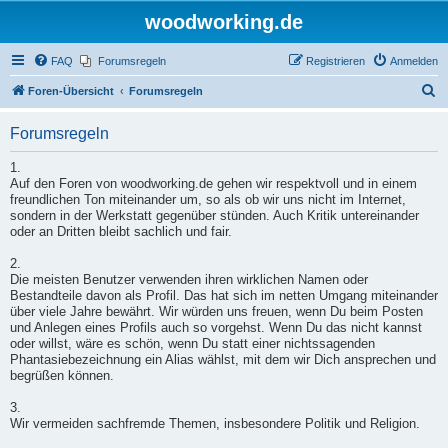
woodworking.de
FAQ
Forumsregeln
Registrieren
Anmelden
S
Foren-Übersicht
Forumsregeln
u
Forumsregeln
c
h
1.
Auf den Foren von woodworking.de gehen wir respektvoll und in einem
e
freundlichen Ton miteinander um, so als ob wir uns nicht im Internet,
sondern in der Werkstatt gegenüber stünden. Auch Kritik untereinander
oder an Dritten bleibt sachlich und fair.
2.
Die meisten Benutzer verwenden ihren wirklichen Namen oder
Bestandteile davon als Profil. Das hat sich im netten Umgang miteinander
über viele Jahre bewährt. Wir würden uns freuen, wenn Du beim Posten
und Anlegen eines Profils auch so vorgehst. Wenn Du das nicht kannst
oder willst, wäre es schön, wenn Du statt einer nichtssagenden
Phantasiebezeichnung ein Alias wählst, mit dem wir Dich ansprechen und
begrüßen können.
3.
Wir vermeiden sachfremde Themen, insbesondere Politik und Religion.