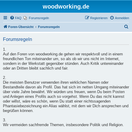
woodworking.de
FAQ
Forumsregeln
Registrieren
Anmelden
S
Foren-Übersicht
Forumsregeln
u
Forumsregeln
c
h
1.
Auf den Foren von woodworking.de gehen wir respektvoll und in einem
e
freundlichen Ton miteinander um, so als ob wir uns nicht im Internet,
sondern in der Werkstatt gegenüber stünden. Auch Kritik untereinander
oder an Dritten bleibt sachlich und fair.
2.
Die meisten Benutzer verwenden ihren wirklichen Namen oder
Bestandteile davon als Profil. Das hat sich im netten Umgang miteinander
über viele Jahre bewährt. Wir würden uns freuen, wenn Du beim Posten
und Anlegen eines Profils auch so vorgehst. Wenn Du das nicht kannst
oder willst, wäre es schön, wenn Du statt einer nichtssagenden
Phantasiebezeichnung ein Alias wählst, mit dem wir Dich ansprechen und
begrüßen können.
3.
Wir vermeiden sachfremde Themen, insbesondere Politik und Religion.