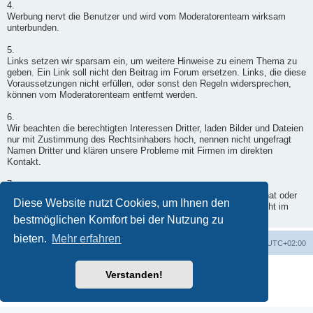
4.
Werbung nervt die Benutzer und wird vom Moderatorenteam wirksam
unterbunden.
5.
Links setzen wir sparsam ein, um weitere Hinweise zu einem Thema zu
geben. Ein Link soll nicht den Beitrag im Forum ersetzen. Links, die diese
Voraussetzungen nicht erfüllen, oder sonst den Regeln widersprechen,
können vom Moderatorenteam entfernt werden.
6.
Wir beachten die berechtigten Interessen Dritter, laden Bilder und Dateien
nur mit Zustimmung des Rechtsinhabers hoch, nennen nicht ungefragt
Namen Dritter und klären unsere Probleme mit Firmen im direkten
Kontakt.
7.
Wenn ein Moderator doch einmal in Deinen Beitrag eingegriffen hat oder
Diese Website nutzt Cookies, um Ihnen den
er nicht freigegeben wurde, wende Dich per Kontaktformular - nicht im
Forum - an einen Moderator.
bestmöglichen Komfort bei der Nutzung zu
bieten.
Mehr erfahren
Foren-Übersicht
Alle Zeiten sind
UTC+02:00
Powered by
phpBB
® Forum Software © phpBB Limited
Verstanden!
Deutsche Übersetzung durch
phpBB.de
Datenschutz
|
Nutzungsbedingungen