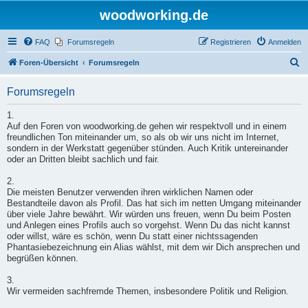
woodworking.de
FAQ
Forumsregeln
Registrieren
Anmelden
S
Foren-Übersicht
Forumsregeln
u
Forumsregeln
c
h
1.
Auf den Foren von woodworking.de gehen wir respektvoll und in einem
e
freundlichen Ton miteinander um, so als ob wir uns nicht im Internet,
sondern in der Werkstatt gegenüber stünden. Auch Kritik untereinander
oder an Dritten bleibt sachlich und fair.
2.
Die meisten Benutzer verwenden ihren wirklichen Namen oder
Bestandteile davon als Profil. Das hat sich im netten Umgang miteinander
über viele Jahre bewährt. Wir würden uns freuen, wenn Du beim Posten
und Anlegen eines Profils auch so vorgehst. Wenn Du das nicht kannst
oder willst, wäre es schön, wenn Du statt einer nichtssagenden
Phantasiebezeichnung ein Alias wählst, mit dem wir Dich ansprechen und
begrüßen können.
3.
Wir vermeiden sachfremde Themen, insbesondere Politik und Religion.