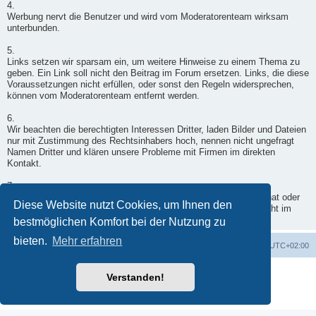
4.
Werbung nervt die Benutzer und wird vom Moderatorenteam wirksam
unterbunden.
5.
Links setzen wir sparsam ein, um weitere Hinweise zu einem Thema zu
geben. Ein Link soll nicht den Beitrag im Forum ersetzen. Links, die diese
Voraussetzungen nicht erfüllen, oder sonst den Regeln widersprechen,
können vom Moderatorenteam entfernt werden.
6.
Wir beachten die berechtigten Interessen Dritter, laden Bilder und Dateien
nur mit Zustimmung des Rechtsinhabers hoch, nennen nicht ungefragt
Namen Dritter und klären unsere Probleme mit Firmen im direkten
Kontakt.
7.
Wenn ein Moderator doch einmal in Deinen Beitrag eingegriffen hat oder
Diese Website nutzt Cookies, um Ihnen den
er nicht freigegeben wurde, wende Dich per Kontaktformular - nicht im
Forum - an einen Moderator.
bestmöglichen Komfort bei der Nutzung zu
bieten.
Mehr erfahren
Foren-Übersicht
Alle Zeiten sind
UTC+02:00
Powered by
phpBB
® Forum Software © phpBB Limited
Verstanden!
Deutsche Übersetzung durch
phpBB.de
Datenschutz
|
Nutzungsbedingungen