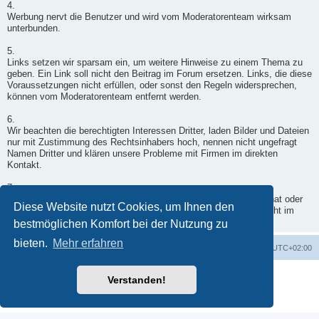
4.
Werbung nervt die Benutzer und wird vom Moderatorenteam wirksam
unterbunden.
5.
Links setzen wir sparsam ein, um weitere Hinweise zu einem Thema zu
geben. Ein Link soll nicht den Beitrag im Forum ersetzen. Links, die diese
Voraussetzungen nicht erfüllen, oder sonst den Regeln widersprechen,
können vom Moderatorenteam entfernt werden.
6.
Wir beachten die berechtigten Interessen Dritter, laden Bilder und Dateien
nur mit Zustimmung des Rechtsinhabers hoch, nennen nicht ungefragt
Namen Dritter und klären unsere Probleme mit Firmen im direkten
Kontakt.
7.
Wenn ein Moderator doch einmal in Deinen Beitrag eingegriffen hat oder
Diese Website nutzt Cookies, um Ihnen den
er nicht freigegeben wurde, wende Dich per Kontaktformular - nicht im
Forum - an einen Moderator.
bestmöglichen Komfort bei der Nutzung zu
bieten.
Mehr erfahren
Foren-Übersicht
Alle Zeiten sind
UTC+02:00
Powered by
phpBB
® Forum Software © phpBB Limited
Verstanden!
Deutsche Übersetzung durch
phpBB.de
Datenschutz
|
Nutzungsbedingungen