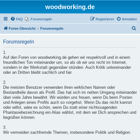
woodworking.de
FAQ
Forumsregeln
Registrieren
Anmelden
S
Foren-Übersicht
Forumsregeln
u
Forumsregeln
c
h
1.
Auf den Foren von woodworking.de gehen wir respektvoll und in einem
e
freundlichen Ton miteinander um, so als ob wir uns nicht im Internet,
sondern in der Werkstatt gegenüber stünden. Auch Kritik untereinander
oder an Dritten bleibt sachlich und fair.
2.
Die meisten Benutzer verwenden ihren wirklichen Namen oder
Bestandteile davon als Profil. Das hat sich im netten Umgang miteinander
über viele Jahre bewährt. Wir würden uns freuen, wenn Du beim Posten
und Anlegen eines Profils auch so vorgehst. Wenn Du das nicht kannst
oder willst, wäre es schön, wenn Du statt einer nichtssagenden
Phantasiebezeichnung ein Alias wählst, mit dem wir Dich ansprechen und
begrüßen können.
3.
Wir vermeiden sachfremde Themen, insbesondere Politik und Religion.